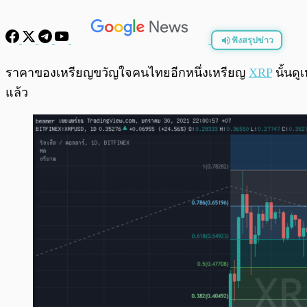
ฟังสรุปข่าว
พร้อมเล่น
ราคาของเหรียญขวัญใจคนไทยอีกหนึ่งเหรียญ
XRP
นั้นดู
แล้ว