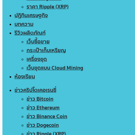
ราคา Ripple (XRP)
ปฏิทินเศรษฐกิจ
บทความ
รีวิวผลิตภัณฑ์
เว็บซื้อขาย
กระเป๋าเก็บเหรียญ
เครื่องขุด
เว็บขุดแบบ Cloud Mining
ห้องเรียน
ข่าวคริปโตเคอเรนซี่
ข่าว Bitcoin
ข่าว Ethereum
ข่าว Binance Coin
ข่าว Dogecoin
ข่าว Ripple (XRP)