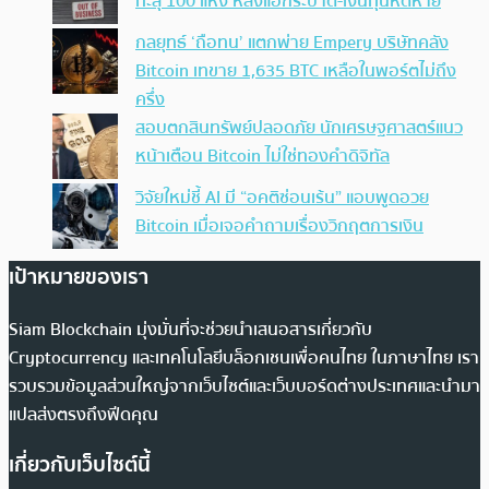
ทะลุ 100 แห่ง หลังแฮ็กระบาด-เงินทุนหดหาย
กลยุทธ์ ‘ถือทน’ แตกพ่าย Empery บริษัทคลัง
Bitcoin เทขาย 1,635 BTC เหลือในพอร์ตไม่ถึง
ครึ่ง
สอบตกสินทรัพย์ปลอดภัย นักเศรษฐศาสตร์แนว
หน้าเตือน Bitcoin ไม่ใช่ทองคำดิจิทัล
วิจัยใหม่ชี้ AI มี “อคติซ่อนเร้น” แอบพูดอวย
Bitcoin เมื่อเจอคำถามเรื่องวิกฤตการเงิน
เป้าหมายของเรา
Siam Blockchain มุ่งมั่นที่จะช่วยนำเสนอสารเกี่ยวกับ
Cryptocurrency และเทคโนโลยีบล็อกเชนเพื่อคนไทย ในภาษาไทย เรา
รวบรวมข้อมูลส่วนใหญ่จากเว็บไซต์และเว็บบอร์ดต่างประเทศและนำมา
แปลส่งตรงถึงฟีดคุณ
เกี่ยวกับเว็บไซต์นี้