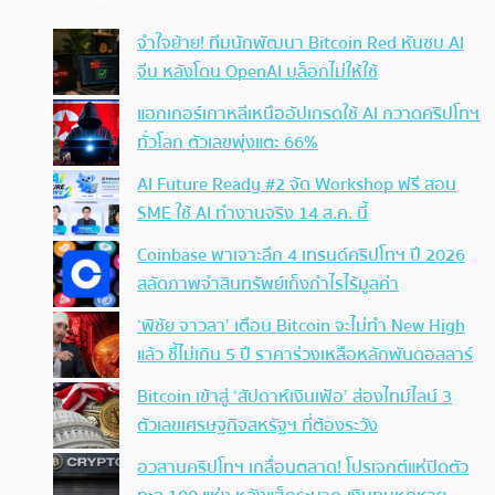
จำใจย้าย! ทีมนักพัฒนา Bitcoin Red หันซบ AI
จีน หลังโดน OpenAI บล็อกไม่ให้ใช้
แฮกเกอร์เกาหลีเหนืออัปเกรดใช้ AI กวาดคริปโทฯ
ทั่วโลก ตัวเลขพุ่งแตะ 66%
AI Future Ready #2 จัด Workshop ฟรี สอน
SME ใช้ AI ทำงานจริง 14 ส.ค. นี้
Coinbase พาเจาะลึก 4 เทรนด์คริปโทฯ ปี 2026
สลัดภาพจำสินทรัพย์เก็งกำไรไร้มูลค่า
‘พิชัย จาวลา’ เตือน Bitcoin จะไม่ทำ New High
แล้ว ชี้ไม่เกิน 5 ปี ราคาร่วงเหลือหลักพันดอลลาร์
Bitcoin เข้าสู่ ‘สัปดาห์เงินเฟ้อ’ ส่องไทม์ไลน์ 3
ตัวเลขเศรษฐกิจสหรัฐฯ ที่ต้องระวัง
อวสานคริปโทฯ เกลื่อนตลาด! โปรเจกต์แห่ปิดตัว