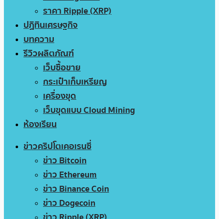
ราคา Ripple (XRP)
ปฏิทินเศรษฐกิจ
บทความ
รีวิวผลิตภัณฑ์
เว็บซื้อขาย
กระเป๋าเก็บเหรียญ
เครื่องขุด
เว็บขุดแบบ Cloud Mining
ห้องเรียน
ข่าวคริปโตเคอเรนซี่
ข่าว Bitcoin
ข่าว Ethereum
ข่าว Binance Coin
ข่าว Dogecoin
ข่าว Ripple (XRP)