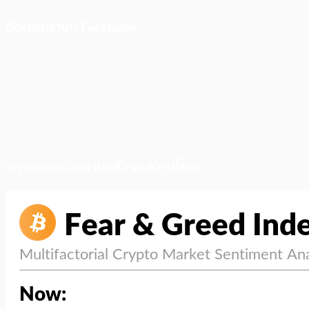
ติดตามเราบน Facebook
สภาวะตลาด (ความกลัว vs ความโลภ)