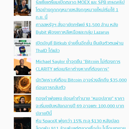
รัสเซียเตรียมเปิดตลาด MOEX และ SPB เทรดคริป
โตอย่างถูกกฎหมายหลังกฎหมายใหม่เริ่มใช้ 1
ก.ย. นี้
ศาลสหรัฐฯ สั่งอายัดทรัพย์ $1,500 ล้าน หลัง
Bybit ฟ้องเกาหลีเหนือและกลุ่ม Lazarus
เปิดบัญชี Bitkub ง่ายขึ้นอีกขั้น ยืนยันตัวตนผ่าน
ThaID ได้แล้ว
Michael Saylor ย้ำจุดยืน “Bitcoin ไม่ต้องการ
CLARITY แต่อเมริกาต่างหากที่ต้องการ”
นักวิเคราะห์เตือน Bitcoin อาจร่วงลึกถึง $35,000
ก่อนการกลับตัว
ทองคำพุ่งแรง ย้อนคำทำนาย “หมอปลาย” ราคา
จะเริ่มขยับหลังกลางปี 69 อาจแตะ 100,000 บาท
ปลายปีนี้
หุ้น SpaceX พุ่งกว่า 15% ทะลุ $130 หลังปลด
ล็อกหุ้น 911 ล้านหุ้นแต่ตลาดเชื่อมั่น ไม่โดนเทขาย