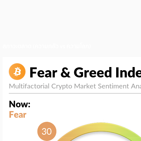
สภาวะตลาด (ความกลัว vs ความโลภ)