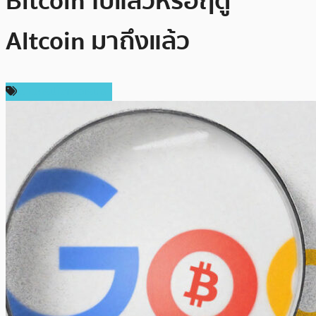
Bitcoin ไปแล้วหรือฤดู
Altcoin มาถึงแล้ว
ข่าวคริปโตเคอเรนซี่