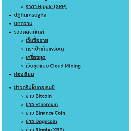
ราคา Ripple (XRP)
ปฏิทินเศรษฐกิจ
บทความ
รีวิวผลิตภัณฑ์
เว็บซื้อขาย
กระเป๋าเก็บเหรียญ
เครื่องขุด
เว็บขุดแบบ Cloud Mining
ห้องเรียน
ข่าวคริปโตเคอเรนซี่
ข่าว Bitcoin
ข่าว Ethereum
ข่าว Binance Coin
ข่าว Dogecoin
ข่าว Ripple (XRP)