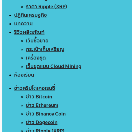
ราคา Ripple (XRP)
ปฏิทินเศรษฐกิจ
บทความ
รีวิวผลิตภัณฑ์
เว็บซื้อขาย
กระเป๋าเก็บเหรียญ
เครื่องขุด
เว็บขุดแบบ Cloud Mining
ห้องเรียน
ข่าวคริปโตเคอเรนซี่
ข่าว Bitcoin
ข่าว Ethereum
ข่าว Binance Coin
ข่าว Dogecoin
ข่าว Ripple (XRP)