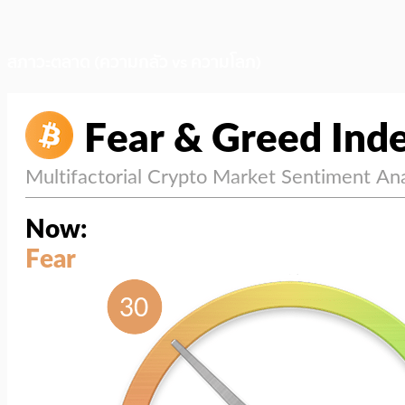
สภาวะตลาด (ความกลัว vs ความโลภ)