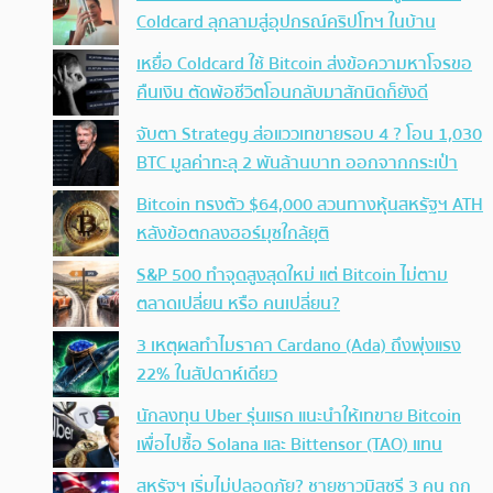
Coldcard ลุกลามสู่อุปกรณ์คริปโทฯ ในบ้าน
เหยื่อ Coldcard ใช้ Bitcoin ส่งข้อความหาโจรขอ
คืนเงิน ตัดพ้อชีวิตโอนกลับมาสักนิดก็ยังดี
จับตา Strategy ส่อแววเทขายรอบ 4 ? โอน 1,030
BTC มูลค่าทะลุ 2 พันล้านบาท ออกจากกระเป๋า
Bitcoin ทรงตัว $64,000 สวนทางหุ้นสหรัฐฯ ATH
หลังข้อตกลงฮอร์มุซใกล้ยุติ
S&P 500 ทำจุดสูงสุดใหม่ แต่ Bitcoin ไม่ตาม
ตลาดเปลี่ยน หรือ คนเปลี่ยน?
3 เหตุผลทำไมราคา Cardano (Ada) ถึงพุ่งแรง
22% ในสัปดาห์เดียว
นักลงทุน Uber รุ่นแรก แนะนำให้เทขาย Bitcoin
เพื่อไปซื้อ Solana และ Bittensor (TAO) แทน
สหรัฐฯ เริ่มไม่ปลอดภัย? ชายชาวมิสซูรี 3 คน ถูก