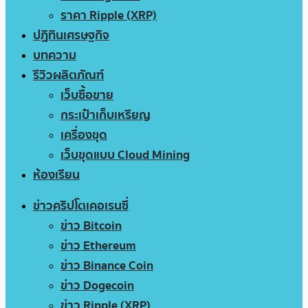
ราคา Ripple (XRP)
ปฏิทินเศรษฐกิจ
บทความ
รีวิวผลิตภัณฑ์
เว็บซื้อขาย
กระเป๋าเก็บเหรียญ
เครื่องขุด
เว็บขุดแบบ Cloud Mining
ห้องเรียน
ข่าวคริปโตเคอเรนซี่
ข่าว Bitcoin
ข่าว Ethereum
ข่าว Binance Coin
ข่าว Dogecoin
ข่าว Ripple (XRP)