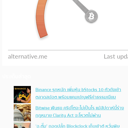
ประเด็นล่าสุด
Binance รุกหนัก เพิ่มหุ้น bStocks 10 ตัวดังเข้า
ตลาดสปอต พร้อมแคมเปญฟรีค่าธรรมเนียม
Bitwise ฟันธง คริปโตจะไม่เป็นไร แม้สัปดาห์นี้ร่าง
กฎหมาย Clarity Act จะโหวตไม่ผ่าน
‘อ.ตั๊ม’ ถอดปลั้ก Blockclock เก็บเข้าตู้ หวั่นพิษ