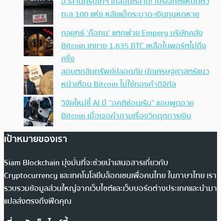
อวสานคริปโทฯ เกลื่อนตลาด! โปรเจกต์แห่ปิดตัว
ทะลุ 100 แห่ง หลังแฮ็กระบาด-เงินทุนหดหาย
กลยุทธ์ ‘ถือทน’ แตกพ่าย Empery บริษัทคลัง
Bitcoin เทขาย 1,635 BTC เหลือในพอร์ตไม่ถึง
ครึ่ง
สอบตกสินทรัพย์ปลอดภัย นักเศรษฐศาสตร์แนว
หน้าเตือน Bitcoin ไม่ใช่ทองคำดิจิทัล
วิจัยใหม่ชี้ AI มี “อคติซ่อนเร้น” แอบพูดอวย
Bitcoin เมื่อเจอคำถามเรื่องวิกฤตการเงิน
เป้าหมายของเรา
Siam Blockchain มุ่งมั่นที่จะช่วยนำเสนอสารเกี่ยวกับ
Cryptocurrency และเทคโนโลยีบล็อกเชนเพื่อคนไทย ในภาษาไทย เรา
รวบรวมข้อมูลส่วนใหญ่จากเว็บไซต์และเว็บบอร์ดต่างประเทศและนำมา
แปลส่งตรงถึงฟีดคุณ