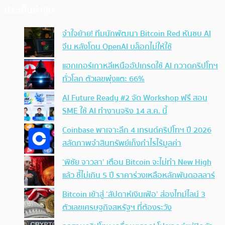
ประเด็นล่าสุด
จำใจย้าย! ทีมนักพัฒนา Bitcoin Red หันซบ AI
จีน หลังโดน OpenAI บล็อกไม่ให้ใช้
แฮกเกอร์เกาหลีเหนืออัปเกรดใช้ AI กวาดคริปโทฯ
ทั่วโลก ตัวเลขพุ่งแตะ 66%
AI Future Ready #2 จัด Workshop ฟรี สอน
SME ใช้ AI ทำงานจริง 14 ส.ค. นี้
Coinbase พาเจาะลึก 4 เทรนด์คริปโทฯ ปี 2026
สลัดภาพจำสินทรัพย์เก็งกำไรไร้มูลค่า
‘พิชัย จาวลา’ เตือน Bitcoin จะไม่ทำ New High
แล้ว ชี้ไม่เกิน 5 ปี ราคาร่วงเหลือหลักพันดอลลาร์
Bitcoin เข้าสู่ ‘สัปดาห์เงินเฟ้อ’ ส่องไทม์ไลน์ 3
ตัวเลขเศรษฐกิจสหรัฐฯ ที่ต้องระวัง