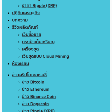
ราคา Ripple (XRP)
ปฏิทินเศรษฐกิจ
บทความ
รีวิวผลิตภัณฑ์
เว็บซื้อขาย
กระเป๋าเก็บเหรียญ
เครื่องขุด
เว็บขุดแบบ Cloud Mining
ห้องเรียน
ข่าวคริปโตเคอเรนซี่
ข่าว Bitcoin
ข่าว Ethereum
ข่าว Binance Coin
ข่าว Dogecoin
ข่าว Ripple (XRP)