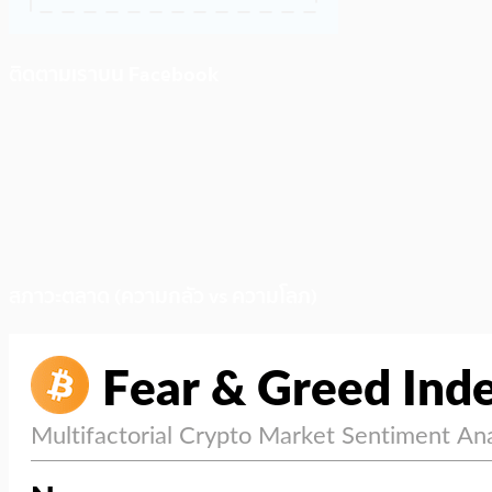
ติดตามเราบน Facebook
สภาวะตลาด (ความกลัว vs ความโลภ)