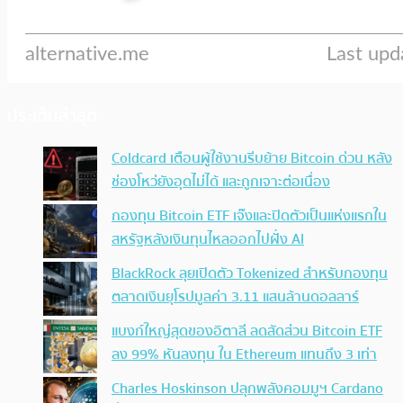
ประเด็นล่าสุด
Coldcard เตือนผู้ใช้งานรีบย้าย Bitcoin ด่วน หลัง
ช่องโหว่ยังอุดไม่ได้ และถูกเจาะต่อเนื่อง
กองทุน Bitcoin ETF เจ๊งและปิดตัวเป็นแห่งแรกใน
สหรัฐหลังเงินทุนไหลออกไปฝั่ง AI
BlackRock ลุยเปิดตัว Tokenized สำหรับกองทุน
ตลาดเงินยุโรปมูลค่า 3.11 แสนล้านดอลลาร์
แบงก์ใหญ่สุดของอิตาลี ลดสัดส่วน Bitcoin ETF
ลง 99% หันลงทุน ใน Ethereum แทนถึง 3 เท่า
Charles Hoskinson ปลุกพลังคอมมูฯ Cardano