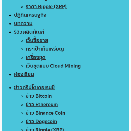
ราคา Ripple (XRP)
ปฏิทินเศรษฐกิจ
บทความ
รีวิวผลิตภัณฑ์
เว็บซื้อขาย
กระเป๋าเก็บเหรียญ
เครื่องขุด
เว็บขุดแบบ Cloud Mining
ห้องเรียน
ข่าวคริปโตเคอเรนซี่
ข่าว Bitcoin
ข่าว Ethereum
ข่าว Binance Coin
ข่าว Dogecoin
ข่าว Ripple (XRP)