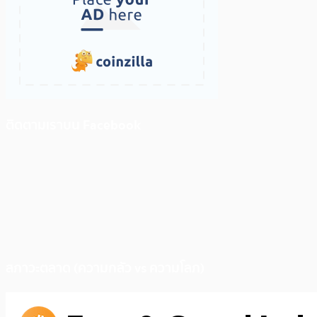
ติดตามเราบน Facebook
สภาวะตลาด (ความกลัว vs ความโลภ)