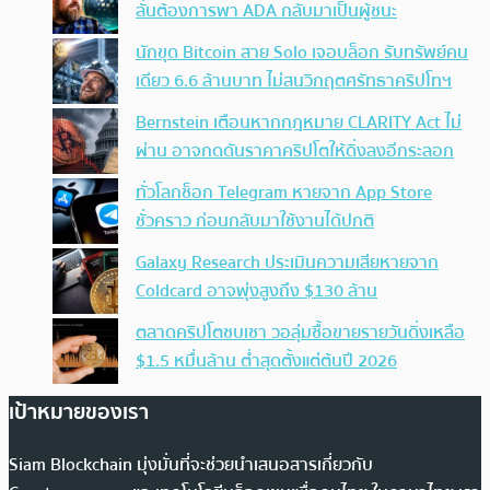
ลั่นต้องการพา ADA กลับมาเป็นผู้ชนะ
นักขุด Bitcoin สาย Solo เจอบล็อก รับทรัพย์คน
เดียว 6.6 ล้านบาท ไม่สนวิกฤตศรัทธาคริปโทฯ
Bernstein เตือนหากกฎหมาย CLARITY Act ไม่
ผ่าน อาจกดดันราคาคริปโตให้ดิ่งลงอีกระลอก
ทั่วโลกช็อก Telegram หายจาก App Store
ชั่วคราว ก่อนกลับมาใช้งานได้ปกติ
Galaxy Research ประเมินความเสียหายจาก
Coldcard อาจพุ่งสูงถึง $130 ล้าน
ตลาดคริปโตซบเซา วอลุ่มซื้อขายรายวันดิ่งเหลือ
$1.5 หมื่นล้าน ต่ำสุดตั้งแต่ต้นปี 2026
เป้าหมายของเรา
Siam Blockchain มุ่งมั่นที่จะช่วยนำเสนอสารเกี่ยวกับ