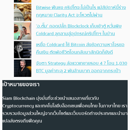
Bitwise ฟันธง คริปโตจะไม่เป็นไร แม้สัปดาห์นี้ร่าง
กฎหมาย Clarity Act จะโหวตไม่ผ่าน
‘อ.ตั๊ม’ ถอดปลั้ก Blockclock เก็บเข้าตู้ หวั่นพิษ
Coldcard ลุกลามสู่อุปกรณ์คริปโทฯ ในบ้าน
เหยื่อ Coldcard ใช้ Bitcoin ส่งข้อความหาโจรขอ
คืนเงิน ตัดพ้อชีวิตโอนกลับมาสักนิดก็ยังดี
จับตา Strategy ส่อแววเทขายรอบ 4 ? โอน 1,030
BTC มูลค่าทะลุ 2 พันล้านบาท ออกจากกระเป๋า
เป้าหมายของเรา
Siam Blockchain มุ่งมั่นที่จะช่วยนำเสนอสารเกี่ยวกับ
Cryptocurrency และเทคโนโลยีบล็อกเชนเพื่อคนไทย ในภาษาไทย เรา
รวบรวมข้อมูลส่วนใหญ่จากเว็บไซต์และเว็บบอร์ดต่างประเทศและนำมา
แปลส่งตรงถึงฟีดคุณ