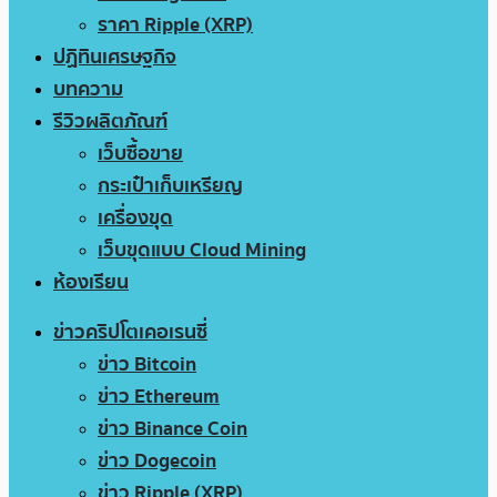
ราคา Ripple (XRP)
ปฏิทินเศรษฐกิจ
บทความ
รีวิวผลิตภัณฑ์
เว็บซื้อขาย
กระเป๋าเก็บเหรียญ
เครื่องขุด
เว็บขุดแบบ Cloud Mining
ห้องเรียน
ข่าวคริปโตเคอเรนซี่
ข่าว Bitcoin
ข่าว Ethereum
ข่าว Binance Coin
ข่าว Dogecoin
ข่าว Ripple (XRP)