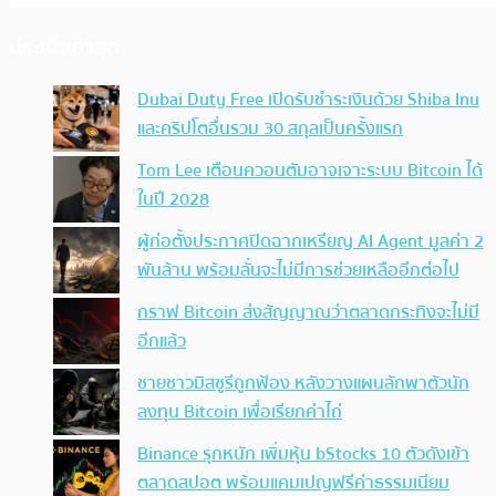
ประเด็นล่าสุด
Dubai Duty Free เปิดรับชำระเงินด้วย Shiba Inu
และคริปโตอื่นรวม 30 สกุลเป็นครั้งแรก
Tom Lee เตือนควอนตัมอาจเจาะระบบ Bitcoin ได้
ในปี 2028
ผู้ก่อตั้งประกาศปิดฉากเหรียญ AI Agent มูลค่า 2
พันล้าน พร้อมลั่นจะไม่มีการช่วยเหลืออีกต่อไป
กราฟ Bitcoin ส่งสัญญาณว่าตลาดกระทิงจะไม่มี
อีกแล้ว
ชายชาวมิสซูรีถูกฟ้อง หลังวางแผนลักพาตัวนัก
ลงทุน Bitcoin เพื่อเรียกค่าไถ่
Binance รุกหนัก เพิ่มหุ้น bStocks 10 ตัวดังเข้า
ตลาดสปอต พร้อมแคมเปญฟรีค่าธรรมเนียม