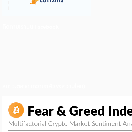
ติดตามเราบน Facebook
สภาวะตลาด (ความกลัว vs ความโลภ)