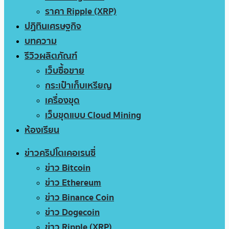
ราคา Ripple (XRP)
ปฏิทินเศรษฐกิจ
บทความ
รีวิวผลิตภัณฑ์
เว็บซื้อขาย
กระเป๋าเก็บเหรียญ
เครื่องขุด
เว็บขุดแบบ Cloud Mining
ห้องเรียน
ข่าวคริปโตเคอเรนซี่
ข่าว Bitcoin
ข่าว Ethereum
ข่าว Binance Coin
ข่าว Dogecoin
ข่าว Ripple (XRP)