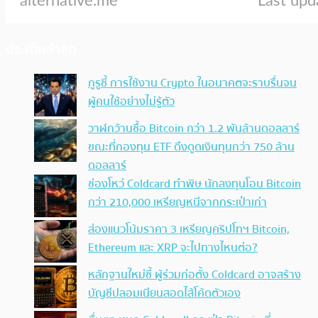
ประเด็นล่าสุด
กูรูชี้ การใช้งาน Crypto ในอนาคตจะราบรื่นจน
ผู้คนใช้อย่างไม่รู้ตัว
วาฬกว้านซื้อ Bitcoin กว่า 1.2 พันล้านดอลลาร์
ขณะที่กองทุน ETF ดึงดูดเงินทุนกว่า 750 ล้าน
ดอลลาร์
ช่องโหว่ Coldcard ทำพิษ นักลงทุนโอน Bitcoin
กว่า 210,000 เหรียญหนีจากกระเป๋าเก่า
ส่องแนวโน้มราคา 3 เหรียญคริปโทฯ Bitcoin,
Ethereum และ XRP จะไปทางไหนต่อ?
หลักฐานใหม่ชี้ ผู้ร่วมก่อตั้ง Coldcard อาจสร้าง
บัญชีปลอมเนียนสอดไส้โค้ดตัวเอง