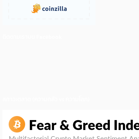
ติดตามเราบน Facebook
สภาวะตลาด (ความกลัว vs ความโลภ)