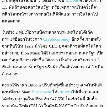
มากที่สุดในโลกอย่าง Tesla เข้าซื้อ
Bitcoin
ด้วยเงินกว่า
1.5 พันล้านดอลลาร์สหรัฐฯ หรือเหตุการณ์ในครั้งนี้จะ
พลิกโฉมหน้าวงการสกุลเงินดิจิทัลและการเงินโลกไป
ตลอดกาล
ในช่วง 2 ทุ่มเมื่อวานนี้ตามเวลาประเทศไทยได้เกิด
กระแสฮือฮาในวงการ
Cryptocurrency
อีกครั้ง ภายหลัง
จากที่บริษัท Tesla นำโดย CEO บุคคลที่รวยที่สุดในโลก
อย่างนาย Elon Musk ได้ยื่นเอกสารต่อก.ล.ต.สหรัฐฯ เปิด
เผยข้อมูลถึงการเข้าซื้อ Bitcoin เป็นจำนวนเงินกว่า 1.5
พันล้านดอลลาร์สหรัฐฯ หรือคิดเป็นเงินไทยกว่า 4.5 หมื่น
ล้านบาท
ส่งผลให้ราคา Bitcoin ปรับตัวพุ่งขึ้นอย่างรุนแรงในทันที
ตามที่ทาง Siam
Blockchain
ได้
รายงาน
ไปเมื่อวาน และ
ได้ทำจุดสูงสุดใหม่ที่ระดับ $47,550 ในเช้าวันนี้ อีกทั้ง
ราคาหุ้น Tesla (TSLA) ในดัชนี NASDAQ ปรับตัวพุ่งกว่า