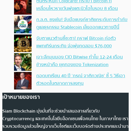
ตื่นตระหนก Coldcard! กระเป๋า Bitcoin ที่
เคลื่อนไหวรายวันพุ่งแตะนิวไฮในรอบ 8 เดือน
ก.ล.ต. ชงเข้ม! จับมือแบงก์ชาติยกระดับการกำกับ
ดูแลธุรกรรม Stablecoin เล็งออกแนวทางปีนี้
จับตาแนวต้านชี้ชะตา! กราฟ Bitcoin ก่อตัว
แพทเทิร์นกระทิง จ่อพุ่งทดสอบ $76,000
เจาะลึกมุมมอง CIO Bitwise ทำไม 12-24 เดือน
ข้างหน้าคือ ยุคทองของ Tokenization
ถอดบทเรียน 40 ปี ‘กรณ์ จาติกวณิช’ ชี้ 5 วิธีเอา
ตัวรอดในตลาดการลงทุน
เป้าหมายของเรา
Siam Blockchain มุ่งมั่นที่จะช่วยนำเสนอสารเกี่ยวกับ
Cryptocurrency และเทคโนโลยีบล็อกเชนเพื่อคนไทย ในภาษาไทย เรา
รวบรวมข้อมูลส่วนใหญ่จากเว็บไซต์และเว็บบอร์ดต่างประเทศและนำมา