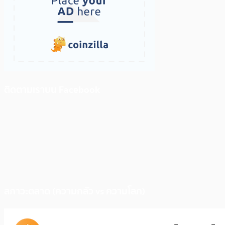
ติดตามเราบน Facebook
สภาวะตลาด (ความกลัว vs ความโลภ)