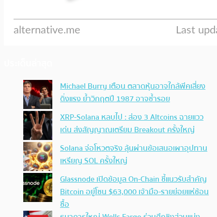
ประเด็นล่าสุด
Michael Burry เตือน ตลาดหุ้นอาจใกล้พีคเสี่ยง
ดิ่งแรง ย้ำวิกฤตปี 1987 อาจซ้ำรอย
XRP-Solana หลบไป : ส่อง 3 Altcoins ฉายแวว
เด่น ส่งสัญญาณเตรียม Breakout ครั้งใหญ่
Solana จ่อโหวตจริง ลุ้นผ่านข้อเสนอเผาอุปทาน
เหรียญ SOL ครั้งใหญ่
Glassnode เปิดข้อมูล On-Chain ชี้แนวรับสำคัญ
Bitcoin อยู่โซน $63,000 เจ้ามือ-รายย่อยแห่ช้อน
ซื้อ