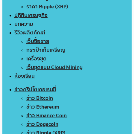
ราคา Ripple (XRP)
ปฏิทินเศรษฐกิจ
บทความ
รีวิวผลิตภัณฑ์
เว็บซื้อขาย
กระเป๋าเก็บเหรียญ
เครื่องขุด
เว็บขุดแบบ Cloud Mining
ห้องเรียน
ข่าวคริปโตเคอเรนซี่
ข่าว Bitcoin
ข่าว Ethereum
ข่าว Binance Coin
ข่าว Dogecoin
ข่าว Ripple (XRP)