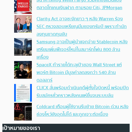
ธนาคารใหญ่ Wells Fargo ร่วมศึกชิงส่วนแบ่ง
ตลาดโทเคนเงินฝาก ตามรอย Citi, JPMorgan
Clarity Act อาจชะงักยาว ๆ หลัง Warren ร้อง
SEC ตรวจสอบเหรียญมีมของทรัมป์ เพราะทำนัก
ลงทุนขาดทุนยับ
Samsung อาจเป็นผู้นำแจกจ่าย Stablecoin หลัง
เตรียมเพิ่มฟีเจอร์ใหม่ในสมาร์ทโฟน 800 ล้าน
เครื่อง
SpaceX ทำรายได้ทะลุเป้าของ Wall Street แต่
พอร์ต Bitcoin มีมูลค่าลดลงกว่า 540 ล้าน
ดอลลาร์
CLICX ลั่นพร้อมดำเนินคดีผู้ตั้งใจบิดหนี้ พร้อมปิด
รับสมัครชั่วคราวหลังคนแห่ยื่นจนระบบล้น
Coldcard เตือนผู้ใช้งานรีบย้าย Bitcoin ด่วน หลัง
ช่องโหว่ยังอุดไม่ได้ และถูกเจาะต่อเนื่อง
เป้าหมายของเรา