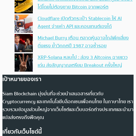
ได้โดยไม่ต้องขาย Bitcoin จากพอร์ต
Cloudflare เปิดตัวกระเป๋า Stablecoin ให้ AI
Agent จ่ายค่า API และคอนเทนต์เองได้
Michael Burry เตือน ตลาดหุ้นอาจใกล้พีคเสี่ยง
ดิ่งแรง ย้ำวิกฤตปี 1987 อาจซ้ำรอย
XRP-Solana หลบไป : ส่อง 3 Altcoins ฉายแวว
เด่น ส่งสัญญาณเตรียม Breakout ครั้งใหญ่
เป้าหมายของเรา
Siam Blockchain มุ่งมั่นที่จะช่วยนำเสนอสารเกี่ยวกับ
Cryptocurrency และเทคโนโลยีบล็อกเชนเพื่อคนไทย ในภาษาไทย เรา
รวบรวมข้อมูลส่วนใหญ่จากเว็บไซต์และเว็บบอร์ดต่างประเทศและนำมา
แปลส่งตรงถึงฟีดคุณ
เกี่ยวกับเว็บไซต์นี้