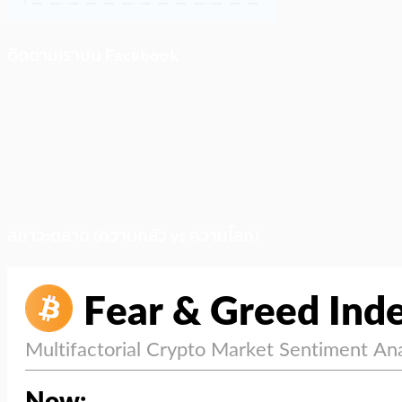
ติดตามเราบน Facebook
สภาวะตลาด (ความกลัว vs ความโลภ)