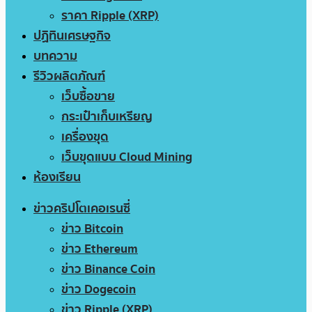
ราคา Ripple (XRP)
ปฏิทินเศรษฐกิจ
บทความ
รีวิวผลิตภัณฑ์
เว็บซื้อขาย
กระเป๋าเก็บเหรียญ
เครื่องขุด
เว็บขุดแบบ Cloud Mining
ห้องเรียน
ข่าวคริปโตเคอเรนซี่
ข่าว Bitcoin
ข่าว Ethereum
ข่าว Binance Coin
ข่าว Dogecoin
ข่าว Ripple (XRP)