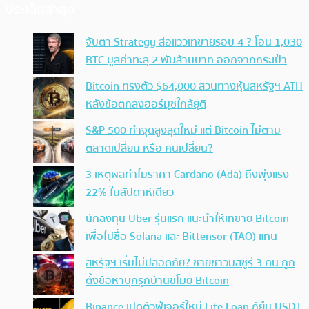
ประเด็นล่าสุด
จับตา Strategy ส่อแววเทขายรอบ 4 ? โอน 1,030
BTC มูลค่าทะลุ 2 พันล้านบาท ออกจากกระเป๋า
Bitcoin ทรงตัว $64,000 สวนทางหุ้นสหรัฐฯ ATH
หลังข้อตกลงฮอร์มุซใกล้ยุติ
S&P 500 ทำจุดสูงสุดใหม่ แต่ Bitcoin ไม่ตาม
ตลาดเปลี่ยน หรือ คนเปลี่ยน?
3 เหตุผลทำไมราคา Cardano (Ada) ถึงพุ่งแรง
22% ในสัปดาห์เดียว
นักลงทุน Uber รุ่นแรก แนะนำให้เทขาย Bitcoin
เพื่อไปซื้อ Solana และ Bittensor (TAO) แทน
สหรัฐฯ เริ่มไม่ปลอดภัย? ชายชาวมิสซูรี 3 คน ถูก
ตั้งข้อหาบุกรุกบ้านขโมย Bitcoin
Binance เปิดตัวฟีเจอร์ใหม่ Lite Loan กู้ยืม USDT