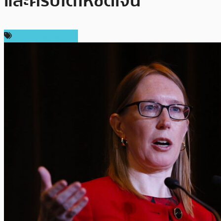
และคริปโตให้ชัดเจน
กฎหมายและรัฐบาล