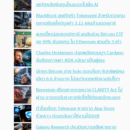
สหรัฐหลังเงินทุนไหลออกไปฝั่ง AI
BlackRock ลุยเปิดตัว Tokenized สำหรับกองทุน
ตลาดเงินยุโรปมูลค่า 3.11 แสนล้านดอลลาร์
แบงก์ใหญ่สุดของอิตาลี ลดสัดส่วน Bitcoin ETF
ลง 99% หันลงทุน ใน Ethereum แทนถึง 3 เท่า
Charles Hoskinson ปลุกพลังคอมมูฯ Cardano
ลั่นต้องการพา ADA กลับมาเป็นผู้ชนะ
นักขุด Bitcoin สาย Solo เจอบล็อก รับทรัพย์คน
เดียว 6.6 ล้านบาท ไม่สนวิกฤตศรัทธาคริปโทฯ
Bernstein เตือนหากกฎหมาย CLARITY Act ไม่
ผ่าน อาจกดดันราคาคริปโตให้ดิ่งลงอีกระลอก
ทั่วโลกช็อก Telegram หายจาก App Store
ชั่วคราว ก่อนกลับมาใช้งานได้ปกติ
Galaxy Research ประเมินความเสียหายจาก