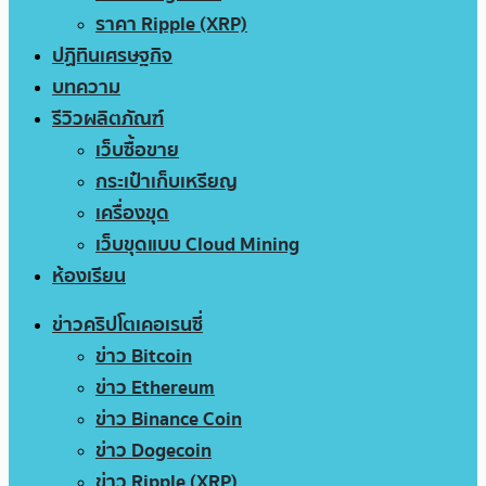
ราคา Ripple (XRP)
ปฏิทินเศรษฐกิจ
บทความ
รีวิวผลิตภัณฑ์
เว็บซื้อขาย
กระเป๋าเก็บเหรียญ
เครื่องขุด
เว็บขุดแบบ Cloud Mining
ห้องเรียน
ข่าวคริปโตเคอเรนซี่
ข่าว Bitcoin
ข่าว Ethereum
ข่าว Binance Coin
ข่าว Dogecoin
ข่าว Ripple (XRP)