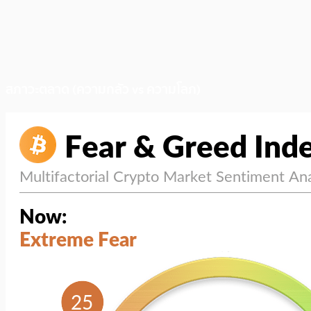
สภาวะตลาด (ความกลัว vs ความโลภ)