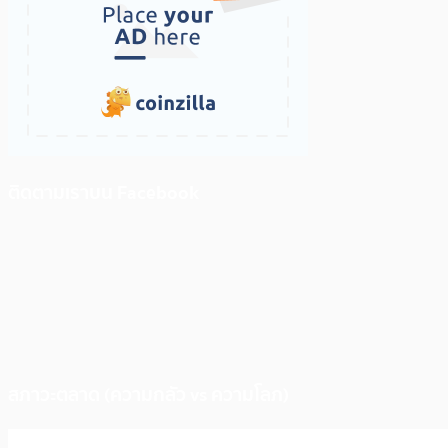
ติดตามเราบน Facebook
สภาวะตลาด (ความกลัว vs ความโลภ)