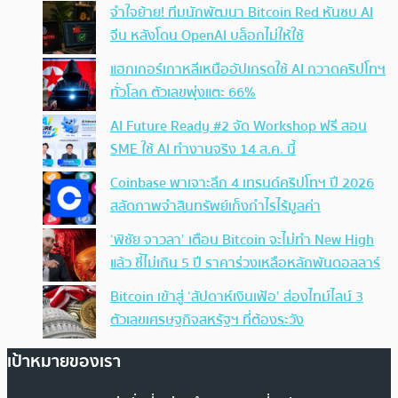
จำใจย้าย! ทีมนักพัฒนา Bitcoin Red หันซบ AI
จีน หลังโดน OpenAI บล็อกไม่ให้ใช้
แฮกเกอร์เกาหลีเหนืออัปเกรดใช้ AI กวาดคริปโทฯ
ทั่วโลก ตัวเลขพุ่งแตะ 66%
AI Future Ready #2 จัด Workshop ฟรี สอน
SME ใช้ AI ทำงานจริง 14 ส.ค. นี้
Coinbase พาเจาะลึก 4 เทรนด์คริปโทฯ ปี 2026
สลัดภาพจำสินทรัพย์เก็งกำไรไร้มูลค่า
‘พิชัย จาวลา’ เตือน Bitcoin จะไม่ทำ New High
แล้ว ชี้ไม่เกิน 5 ปี ราคาร่วงเหลือหลักพันดอลลาร์
Bitcoin เข้าสู่ ‘สัปดาห์เงินเฟ้อ’ ส่องไทม์ไลน์ 3
ตัวเลขเศรษฐกิจสหรัฐฯ ที่ต้องระวัง
เป้าหมายของเรา