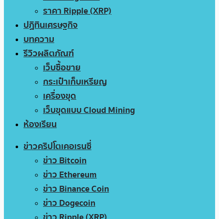
ราคา Ripple (XRP)
ปฏิทินเศรษฐกิจ
บทความ
รีวิวผลิตภัณฑ์
เว็บซื้อขาย
กระเป๋าเก็บเหรียญ
เครื่องขุด
เว็บขุดแบบ Cloud Mining
ห้องเรียน
ข่าวคริปโตเคอเรนซี่
ข่าว Bitcoin
ข่าว Ethereum
ข่าว Binance Coin
ข่าว Dogecoin
ข่าว Ripple (XRP)