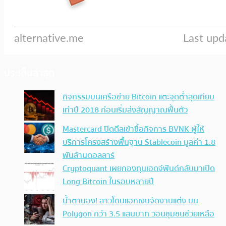
ประเด็นล่าสุด
กิจกรรมบนเครือข่าย Bitcoin แตะจุดต่ำสุดเทียบ
เท่าปี 2018 ก่อนเริ่มส่งสัญญาณฟื้นตัว
Mastercard ปิดดีลเข้าซื้อกิจการ BVNK ผู้ให้
บริการโครงสร้างพื้นฐาน Stablecoin มูลค่า 1.8
พันล้านดอลลาร์
Cryptoquant เผยกองทุนเฮดจ์ฟันด์กลับมาเปิด
Long Bitcoin ในรอบหลายปี
น้ำตานอง! สาวโดนแฮกเงินจัดงานแต่ง บน
Polygon กว่า 3.5 แสนบาท วอนชุมชนช่วยเหลือ