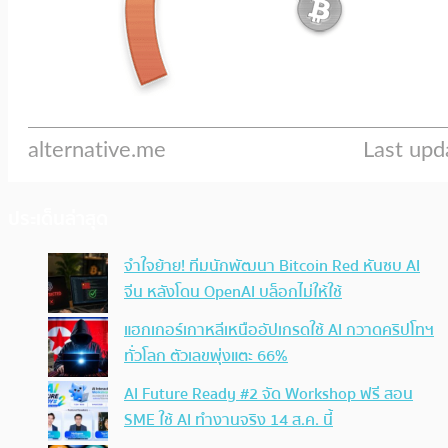
ประเด็นล่าสุด
จำใจย้าย! ทีมนักพัฒนา Bitcoin Red หันซบ AI
จีน หลังโดน OpenAI บล็อกไม่ให้ใช้
แฮกเกอร์เกาหลีเหนืออัปเกรดใช้ AI กวาดคริปโทฯ
ทั่วโลก ตัวเลขพุ่งแตะ 66%
AI Future Ready #2 จัด Workshop ฟรี สอน
SME ใช้ AI ทำงานจริง 14 ส.ค. นี้