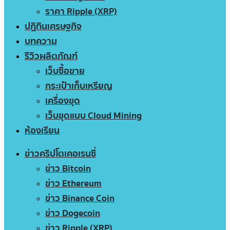
ราคา Ripple (XRP)
ปฏิทินเศรษฐกิจ
บทความ
รีวิวผลิตภัณฑ์
เว็บซื้อขาย
กระเป๋าเก็บเหรียญ
เครื่องขุด
เว็บขุดแบบ Cloud Mining
ห้องเรียน
ข่าวคริปโตเคอเรนซี่
ข่าว Bitcoin
ข่าว Ethereum
ข่าว Binance Coin
ข่าว Dogecoin
ข่าว Ripple (XRP)