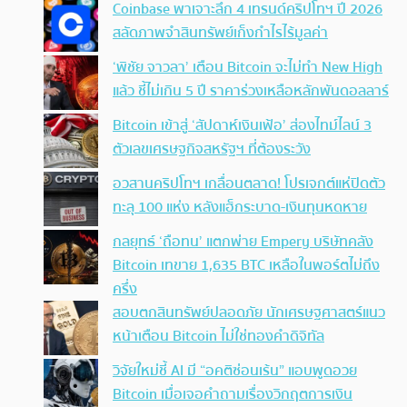
Coinbase พาเจาะลึก 4 เทรนด์คริปโทฯ ปี 2026
สลัดภาพจำสินทรัพย์เก็งกำไรไร้มูลค่า
‘พิชัย จาวลา’ เตือน Bitcoin จะไม่ทำ New High
แล้ว ชี้ไม่เกิน 5 ปี ราคาร่วงเหลือหลักพันดอลลาร์
Bitcoin เข้าสู่ ‘สัปดาห์เงินเฟ้อ’ ส่องไทม์ไลน์ 3
ตัวเลขเศรษฐกิจสหรัฐฯ ที่ต้องระวัง
อวสานคริปโทฯ เกลื่อนตลาด! โปรเจกต์แห่ปิดตัว
ทะลุ 100 แห่ง หลังแฮ็กระบาด-เงินทุนหดหาย
กลยุทธ์ ‘ถือทน’ แตกพ่าย Empery บริษัทคลัง
Bitcoin เทขาย 1,635 BTC เหลือในพอร์ตไม่ถึง
ครึ่ง
สอบตกสินทรัพย์ปลอดภัย นักเศรษฐศาสตร์แนว
หน้าเตือน Bitcoin ไม่ใช่ทองคำดิจิทัล
วิจัยใหม่ชี้ AI มี “อคติซ่อนเร้น” แอบพูดอวย
Bitcoin เมื่อเจอคำถามเรื่องวิกฤตการเงิน