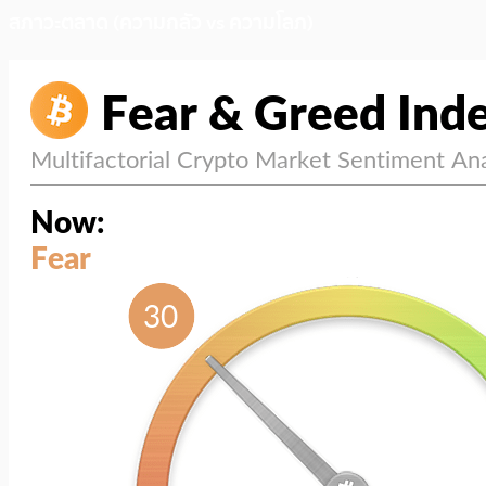
สภาวะตลาด (ความกลัว vs ความโลภ)