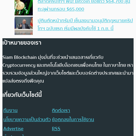
ตลาดคริปโทฯ ฟื้น! Bitcoin ยื้อแถว $64,700 ลุ้น
ทะลุผ่านกรอบ $65,000
ปูตินตัดหน้าทรัมป์ เซ็นลงนามอนุมัติกฎหมายคริป
โทฯ ฉบับแรก เริ่มมีผลบังคับใช้ 1 ก.ย. นี้
เป้าหมายของเรา
Siam Blockchain มุ่งมั่นที่จะช่วยนำเสนอสารเกี่ยวกับ
Cryptocurrency และเทคโนโลยีบล็อกเชนเพื่อคนไทย ในภาษาไทย เรา
รวบรวมข้อมูลส่วนใหญ่จากเว็บไซต์และเว็บบอร์ดต่างประเทศและนำมา
แปลส่งตรงถึงฟีดคุณ
เกี่ยวกับเว็บไซต์นี้
ทีมงาน
ติดต่อเรา
นโยบายความเป็นส่วนตัว
ข้อตกลงในการใช้งาน
Advertise
RSS