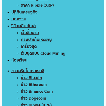
ราคา Ripple (XRP)
ปฏิทินเศรษฐกิจ
บทความ
รีวิวผลิตภัณฑ์
เว็บซื้อขาย
กระเป๋าเก็บเหรียญ
เครื่องขุด
เว็บขุดแบบ Cloud Mining
ห้องเรียน
ข่าวคริปโตเคอเรนซี่
ข่าว Bitcoin
ข่าว Ethereum
ข่าว Binance Coin
ข่าว Dogecoin
ข่าว Ripple (XRP)