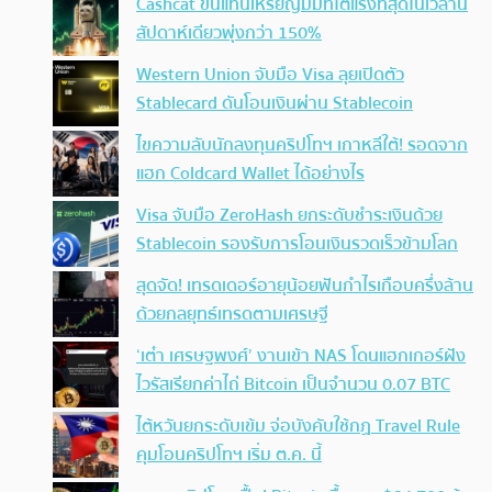
Cashcat ขึ้นแท่นเหรียญมีมที่โตแรงที่สุดในเวลานี้
สัปดาห์เดียวพุ่งกว่า 150%
Western Union จับมือ Visa ลุยเปิดตัว
Stablecard ดันโอนเงินผ่าน Stablecoin
ไขความลับนักลงทุนคริปโทฯ เกาหลีใต้! รอดจาก
แฮก Coldcard Wallet ได้อย่างไร
Visa จับมือ ZeroHash ยกระดับชำระเงินด้วย
Stablecoin รองรับการโอนเงินรวดเร็วข้ามโลก
สุดจัด! เทรดเดอร์อายุน้อยฟันกำไรเกือบครึ่งล้าน
ด้วยกลยุทธ์เทรดตามเศรษฐี
‘เต๋า เศรษฐพงศ์’ งานเข้า NAS โดนแฮกเกอร์ฝัง
ไวรัสเรียกค่าไถ่ Bitcoin เป็นจำนวน 0.07 BTC
ไต้หวันยกระดับเข้ม จ่อบังคับใช้กฏ Travel Rule
คุมโอนคริปโทฯ เริ่ม ต.ค. นี้