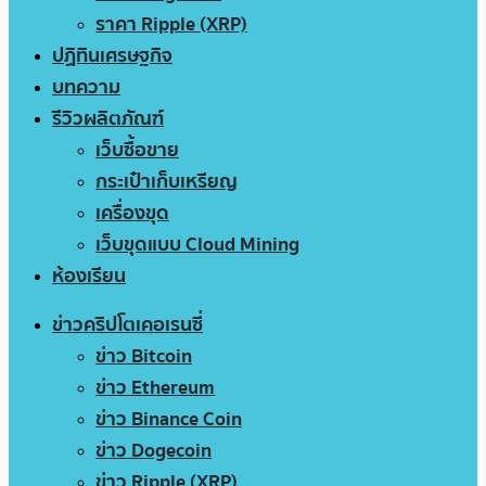
ราคา Ripple (XRP)
ปฏิทินเศรษฐกิจ
บทความ
รีวิวผลิตภัณฑ์
เว็บซื้อขาย
กระเป๋าเก็บเหรียญ
เครื่องขุด
เว็บขุดแบบ Cloud Mining
ห้องเรียน
ข่าวคริปโตเคอเรนซี่
ข่าว Bitcoin
ข่าว Ethereum
ข่าว Binance Coin
ข่าว Dogecoin
ข่าว Ripple (XRP)