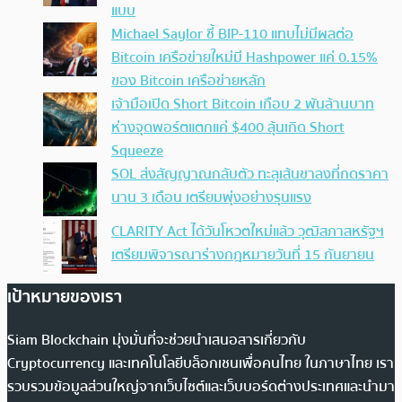
แบบ
Michael Saylor ชี้ BIP-110 แทบไม่มีผลต่อ
Bitcoin เครือข่ายใหม่มี Hashpower แค่ 0.15%
ของ Bitcoin เครือข่ายหลัก
เจ้ามือเปิด Short Bitcoin เกือบ 2 พันล้านบาท
ห่างจุดพอร์ตแตกแค่ $400 ลุ้นเกิด Short
Squeeze
SOL ส่งสัญญาณกลับตัว ทะลุเส้นขาลงที่กดราคา
นาน 3 เดือน เตรียมพุ่งอย่างรุนแรง
CLARITY Act ได้วันโหวตใหม่แล้ว วุฒิสภาสหรัฐฯ
เตรียมพิจารณาร่างกฎหมายวันที่ 15 กันยายน
เป้าหมายของเรา
Siam Blockchain มุ่งมั่นที่จะช่วยนำเสนอสารเกี่ยวกับ
Cryptocurrency และเทคโนโลยีบล็อกเชนเพื่อคนไทย ในภาษาไทย เรา
รวบรวมข้อมูลส่วนใหญ่จากเว็บไซต์และเว็บบอร์ดต่างประเทศและนำมา