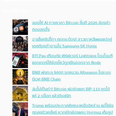
ประเด็นล่าสุด
ลองให้ AI ทายราคา Bitcoin สิ้นปี 2026 ส่องคำ
ตอบสุดอึ้ง
อาเสี่ยคริปโทฯ ตกกระป๋อง! สาวเกาหลีเผยสเปกคู่
เดตต้องทำงานใน Samsung-SK Hynix
BTCPay เตือนภัย เซิร์ฟเวอร์ Lightning โดนโจมตี
แฮกเกอร์ใช้ช่องโหว่ดูดเงินออกจาก Node
BNB พุ่งทะลุ $600 จุดชนวน Altseason ในระบบ
นิเวศ BNB Chain
ล่มไม่เป็นท่า! Bitcoin ฟอร์กแยก BIP-110 ขุดได้
แค่ 2 บล็อก แล้วดับสนิท
Trump พร้อมประกาศชัยชนะเหนืออิหร่าน แม้ไร้ข้อ
ตกลงนิวเคลียร์ หากเปิดช่องแคบ Hormuz เต็มรูป