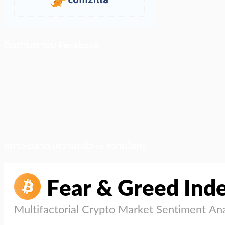
ติดตามเราบน Facebook
สภาวะตลาด (ความกลัว vs ความโลภ)