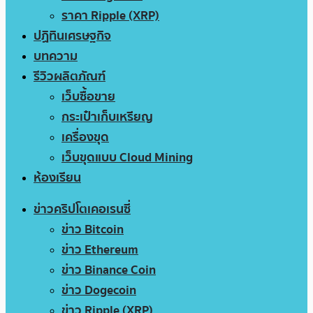
ราคา Ripple (XRP)
ปฏิทินเศรษฐกิจ
บทความ
รีวิวผลิตภัณฑ์
เว็บซื้อขาย
กระเป๋าเก็บเหรียญ
เครื่องขุด
เว็บขุดแบบ Cloud Mining
ห้องเรียน
ข่าวคริปโตเคอเรนซี่
ข่าว Bitcoin
ข่าว Ethereum
ข่าว Binance Coin
ข่าว Dogecoin
ข่าว Ripple (XRP)