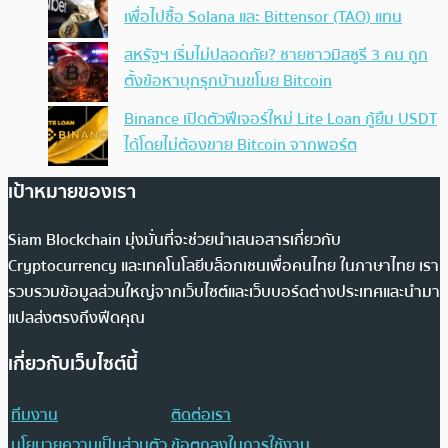
เพื่อไปซื้อ Solana และ Bittensor (TAO) แทน
สหรัฐฯ เริ่มไม่ปลอดภัย? ชายชาวมิสซูรี 3 คน ถูก
ตั้งข้อหาบุกรุกบ้านขโมย Bitcoin
Binance เปิดตัวฟีเจอร์ใหม่ Lite Loan กู้ยืม USDT
ได้โดยไม่ต้องขาย Bitcoin จากพอร์ต
เป้าหมายของเรา
Siam Blockchain มุ่งมั่นที่จะช่วยนำเสนอสารเกี่ยวกับ
Cryptocurrency และเทคโนโลยีบล็อกเชนเพื่อคนไทย ในภาษาไทย เรา
รวบรวมข้อมูลส่วนใหญ่จากเว็บไซต์และเว็บบอร์ดต่างประเทศและนำมา
แปลส่งตรงถึงฟีดคุณ
เกี่ยวกับเว็บไซต์นี้
ทีมงาน
ติดต่อเรา
นโยบายความเป็นส่วนตัว
ข้อตกลงในการใช้งาน