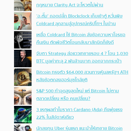
กฎหมาย Clarity Act จะโหวตไม่ผ่าน
‘อ.ตั๊ม’ ถอดปลั้ก Blockclock เก็บเข้าตู้ หวั่นพิษ
Coldcard ลุกลามสู่อุปกรณ์คริปโทฯ ในบ้าน
เหยื่อ Coldcard ใช้ Bitcoin ส่งข้อความหาโจรขอ
คืนเงิน ตัดพ้อชีวิตโอนกลับมาสักนิดก็ยังดี
จับตา Strategy ส่อแววเทขายรอบ 4 ? โอน 1,030
BTC มูลค่าทะลุ 2 พันล้านบาท ออกจากกระเป๋า
Bitcoin ทรงตัว $64,000 สวนทางหุ้นสหรัฐฯ ATH
หลังข้อตกลงฮอร์มุซใกล้ยุติ
S&P 500 ทำจุดสูงสุดใหม่ แต่ Bitcoin ไม่ตาม
ตลาดเปลี่ยน หรือ คนเปลี่ยน?
3 เหตุผลทำไมราคา Cardano (Ada) ถึงพุ่งแรง
22% ในสัปดาห์เดียว
นักลงทุน Uber รุ่นแรก แนะนำให้เทขาย Bitcoin