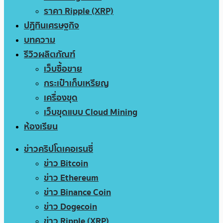
ราคา Ripple (XRP)
ปฏิทินเศรษฐกิจ
บทความ
รีวิวผลิตภัณฑ์
เว็บซื้อขาย
กระเป๋าเก็บเหรียญ
เครื่องขุด
เว็บขุดแบบ Cloud Mining
ห้องเรียน
ข่าวคริปโตเคอเรนซี่
ข่าว Bitcoin
ข่าว Ethereum
ข่าว Binance Coin
ข่าว Dogecoin
ข่าว Ripple (XRP)