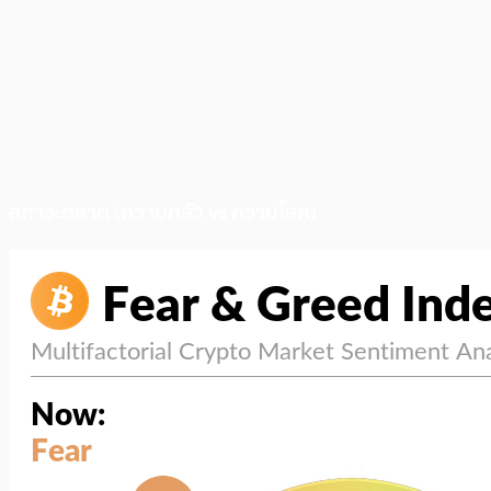
สภาวะตลาด (ความกลัว vs ความโลภ)