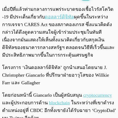
พร้อมเล่น
0:00
/
0:00
เมื่อปีที่แล้วท่ามกลางการแพร่ระบาดของเชื้อไวรัสโควิด
-19 มีประเด็นเกี่ยวกับ
ดอลลาร์ดิจิทัล
ผุดขึ้นในระหว่าง
การเจรจา CARES Act ของสภาคองเกรส ซึ่งแนวคิดดัง
กล่าวได้ดึงดูดความสนใจผู้เข้าร่วมประชุมในทันที
เนื่องจากมันแสดงให้เห็นทั้งแนวคิดเกี่ยวกับสกุลเงิน
ดิจิทัลของธนาคารกลางสหรัฐฯ ตลอดจนวิธีที่เร็วขึ้นและ
มีประสิทธิภาพมากขึ้นในการกระตุ้นเศรษฐกิจ
โครงการ ‘เงินดอลลาร์ดิจิทัล’ ถูกนำเสนอโดยนาย J.
Christopher Giancarlo ที่ปรึกษาฝ่ายอาวุโสของ Willkie
Farr และ Gallagher
โดยก่อนหน้านี้ Giancarlo เป็นผู้สนับสนุน
cryptocurrency
และผู้ประกอบการด้าน
blockchain
ในระหว่างที่เขาดำรง
ตำแหน่งอยู่ที่ CBDC อีกทั้งเขายังได้รับฉายา ‘CryptoDad’