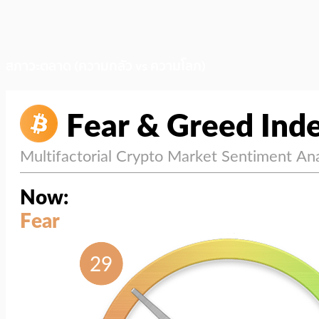
สภาวะตลาด (ความกลัว vs ความโลภ)