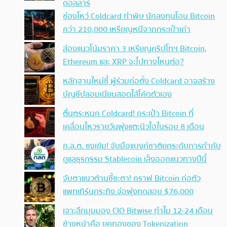
ดอลลาร์
ช่องโหว่ Coldcard ทำพิษ นักลงทุนโอน Bitcoin
กว่า 210,000 เหรียญหนีจากกระเป๋าเก่า
ส่องแนวโน้มราคา 3 เหรียญคริปโทฯ Bitcoin,
Ethereum และ XRP จะไปทางไหนต่อ?
หลักฐานใหม่ชี้ ผู้ร่วมก่อตั้ง Coldcard อาจสร้าง
บัญชีปลอมเนียนสอดไส้โค้ดตัวเอง
ตื่นตระหนก Coldcard! กระเป๋า Bitcoin ที่
เคลื่อนไหวรายวันพุ่งแตะนิวไฮในรอบ 8 เดือน
ก.ล.ต. ชงเข้ม! จับมือแบงก์ชาติยกระดับการกำกับ
ดูแลธุรกรรม Stablecoin เล็งออกแนวทางปีนี้
จับตาแนวต้านชี้ชะตา! กราฟ Bitcoin ก่อตัว
แพทเทิร์นกระทิง จ่อพุ่งทดสอบ $76,000
เจาะลึกมุมมอง CIO Bitwise ทำไม 12-24 เดือน
ข้างหน้าคือ ยุคทองของ Tokenization