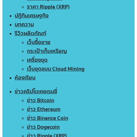
ราคา Ripple (XRP)
ปฏิทินเศรษฐกิจ
บทความ
รีวิวผลิตภัณฑ์
เว็บซื้อขาย
กระเป๋าเก็บเหรียญ
เครื่องขุด
เว็บขุดแบบ Cloud Mining
ห้องเรียน
ข่าวคริปโตเคอเรนซี่
ข่าว Bitcoin
ข่าว Ethereum
ข่าว Binance Coin
ข่าว Dogecoin
ข่าว Ripple (XRP)