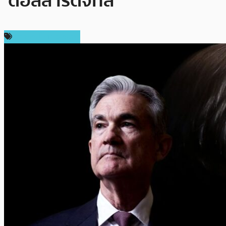
‘ดอลลาร์ดิจิทัล’
ข่าวคริปโตเคอเรนซี่