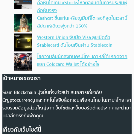
ถือหุ้นโทเคน xStocksโหวตลงมติในการประชุมผู้
ถือหุ้นจริง
Cashcat ขึ้นแท่นเหรียญมีมที่โตแรงที่สุดในเวลานี้
สัปดาห์เดียวพุ่งกว่า 150%
Western Union จับมือ Visa ลุยเปิดตัว
Stablecard ดันโอนเงินผ่าน Stablecoin
ไขความลับนักลงทุนคริปโทฯ เกาหลีใต้! รอดจาก
แฮก Coldcard Wallet ได้อย่างไร
เป้าหมายของเรา
Siam Blockchain มุ่งมั่นที่จะช่วยนำเสนอสารเกี่ยวกับ
Cryptocurrency และเทคโนโลยีบล็อกเชนเพื่อคนไทย ในภาษาไทย เรา
รวบรวมข้อมูลส่วนใหญ่จากเว็บไซต์และเว็บบอร์ดต่างประเทศและนำมา
แปลส่งตรงถึงฟีดคุณ
เกี่ยวกับเว็บไซต์นี้