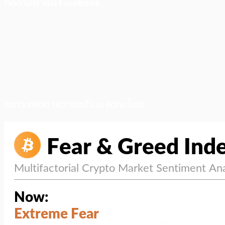
ติดตามเราบน Facebook
สภาวะตลาด (ความกลัว vs ความโลภ)