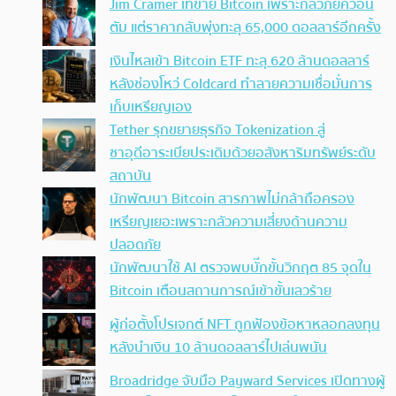
Jim Cramer เทขาย Bitcoin เพราะกลัวภัยควอน
ตัม แต่ราคากลับพุ่งทะลุ 65,000 ดอลลาร์อีกครั้ง
เงินไหลเข้า Bitcoin ETF ทะลุ 620 ล้านดอลลาร์
หลังช่องโหว่ Coldcard ทำลายความเชื่อมั่นการ
เก็บเหรียญเอง
Tether รุกขยายธุรกิจ Tokenization สู่
ซาอุดีอาระเบียประเดิมด้วยอสังหาริมทรัพย์ระดับ
สถาบัน
นักพัฒนา Bitcoin สารภาพไม่กล้าถือครอง
เหรียญเยอะเพราะกลัวความเสี่ยงด้านความ
ปลอดภัย
นักพัฒนาใช้ AI ตรวจพบบั๊กขั้นวิกฤต 85 จุดใน
Bitcoin เตือนสถานการณ์เข้าขั้นเลวร้าย
ผู้ก่อตั้งโปรเจกต์ NFT ถูกฟ้องข้อหาหลอกลงทุน
หลังนำเงิน 10 ล้านดอลลาร์ไปเล่นพนัน
Broadridge จับมือ Payward Services เปิดทางผู้