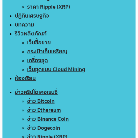
ราคา Ripple (XRP)
ปฏิทินเศรษฐกิจ
บทความ
รีวิวผลิตภัณฑ์
เว็บซื้อขาย
กระเป๋าเก็บเหรียญ
เครื่องขุด
เว็บขุดแบบ Cloud Mining
ห้องเรียน
ข่าวคริปโตเคอเรนซี่
ข่าว Bitcoin
ข่าว Ethereum
ข่าว Binance Coin
ข่าว Dogecoin
ข่าว Ripple (XRP)