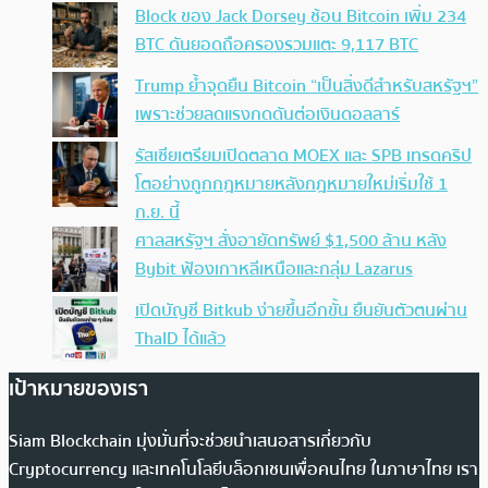
Block ของ Jack Dorsey ช้อน Bitcoin เพิ่ม 234
BTC ดันยอดถือครองรวมแตะ 9,117 BTC
Trump ย้ำจุดยืน Bitcoin “เป็นสิ่งดีสำหรับสหรัฐฯ”
เพราะช่วยลดแรงกดดันต่อเงินดอลลาร์
รัสเซียเตรียมเปิดตลาด MOEX และ SPB เทรดคริป
โตอย่างถูกกฎหมายหลังกฎหมายใหม่เริ่มใช้ 1
ก.ย. นี้
ศาลสหรัฐฯ สั่งอายัดทรัพย์ $1,500 ล้าน หลัง
Bybit ฟ้องเกาหลีเหนือและกลุ่ม Lazarus
เปิดบัญชี Bitkub ง่ายขึ้นอีกขั้น ยืนยันตัวตนผ่าน
ThaID ได้แล้ว
เป้าหมายของเรา
Siam Blockchain มุ่งมั่นที่จะช่วยนำเสนอสารเกี่ยวกับ
Cryptocurrency และเทคโนโลยีบล็อกเชนเพื่อคนไทย ในภาษาไทย เรา