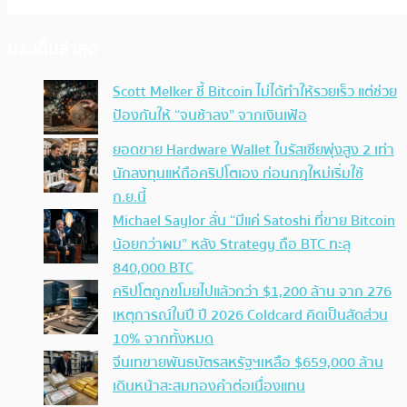
ประเด็นล่าสุด
Scott Melker ชี้ Bitcoin ไม่ได้ทำให้รวยเร็ว แต่ช่วย
ป้องกันให้ “จนช้าลง” จากเงินเฟ้อ
ยอดขาย Hardware Wallet ในรัสเซียพุ่งสูง 2 เท่า
นักลงทุนแห่ถือคริปโตเอง ก่อนกฎใหม่เริ่มใช้
ก.ย.นี้
Michael Saylor ลั่น “มีแค่ Satoshi ที่ขาย Bitcoin
น้อยกว่าผม” หลัง Strategy ถือ BTC ทะลุ
840,000 BTC
คริปโตถูกขโมยไปแล้วกว่า $1,200 ล้าน จาก 276
เหตุการณ์ในปี ปี 2026 Coldcard คิดเป็นสัดส่วน
10% จากทั้งหมด
จีนเทขายพันธบัตรสหรัฐฯเหลือ $659,000 ล้าน
เดินหน้าสะสมทองคำต่อเนื่องแทน