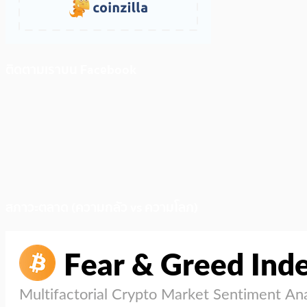
ติดตามเราบน Facebook
สภาวะตลาด (ความกลัว vs ความโลภ)