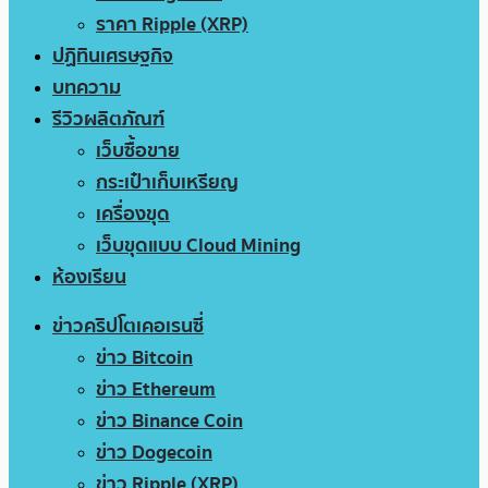
ราคา Ripple (XRP)
ปฏิทินเศรษฐกิจ
บทความ
รีวิวผลิตภัณฑ์
เว็บซื้อขาย
กระเป๋าเก็บเหรียญ
เครื่องขุด
เว็บขุดแบบ Cloud Mining
ห้องเรียน
ข่าวคริปโตเคอเรนซี่
ข่าว Bitcoin
ข่าว Ethereum
ข่าว Binance Coin
ข่าว Dogecoin
ข่าว Ripple (XRP)