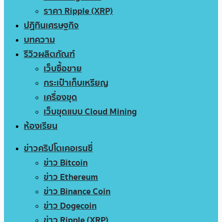
ราคา Ripple (XRP)
ปฏิทินเศรษฐกิจ
บทความ
รีวิวผลิตภัณฑ์
เว็บซื้อขาย
กระเป๋าเก็บเหรียญ
เครื่องขุด
เว็บขุดแบบ Cloud Mining
ห้องเรียน
ข่าวคริปโตเคอเรนซี่
ข่าว Bitcoin
ข่าว Ethereum
ข่าว Binance Coin
ข่าว Dogecoin
ข่าว Ripple (XRP)