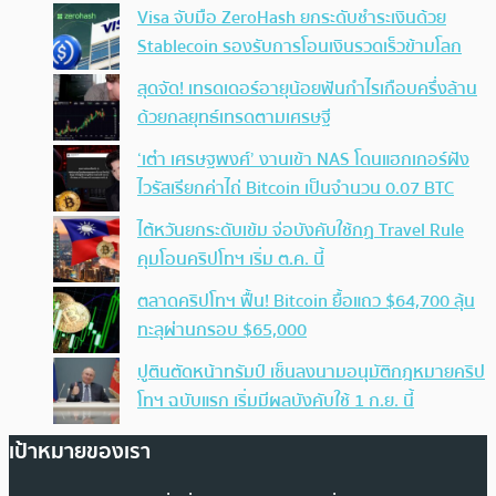
Visa จับมือ ZeroHash ยกระดับชำระเงินด้วย
Stablecoin รองรับการโอนเงินรวดเร็วข้ามโลก
สุดจัด! เทรดเดอร์อายุน้อยฟันกำไรเกือบครึ่งล้าน
ด้วยกลยุทธ์เทรดตามเศรษฐี
‘เต๋า เศรษฐพงศ์’ งานเข้า NAS โดนแฮกเกอร์ฝัง
ไวรัสเรียกค่าไถ่ Bitcoin เป็นจำนวน 0.07 BTC
ไต้หวันยกระดับเข้ม จ่อบังคับใช้กฏ Travel Rule
คุมโอนคริปโทฯ เริ่ม ต.ค. นี้
ตลาดคริปโทฯ ฟื้น! Bitcoin ยื้อแถว $64,700 ลุ้น
ทะลุผ่านกรอบ $65,000
ปูตินตัดหน้าทรัมป์ เซ็นลงนามอนุมัติกฎหมายคริป
โทฯ ฉบับแรก เริ่มมีผลบังคับใช้ 1 ก.ย. นี้
เป้าหมายของเรา