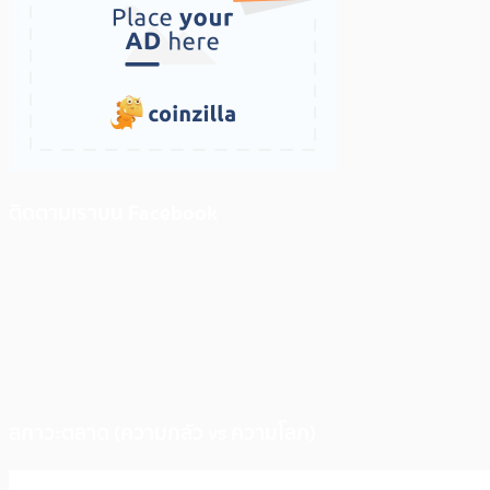
ติดตามเราบน Facebook
สภาวะตลาด (ความกลัว vs ความโลภ)