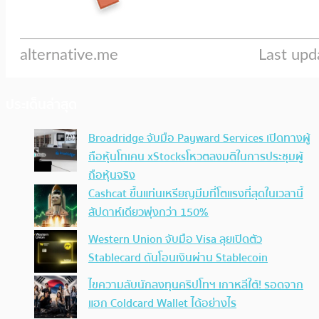
ประเด็นล่าสุด
Broadridge จับมือ Payward Services เปิดทางผู้
ถือหุ้นโทเคน xStocksโหวตลงมติในการประชุมผู้
ถือหุ้นจริง
Cashcat ขึ้นแท่นเหรียญมีมที่โตแรงที่สุดในเวลานี้
สัปดาห์เดียวพุ่งกว่า 150%
Western Union จับมือ Visa ลุยเปิดตัว
Stablecard ดันโอนเงินผ่าน Stablecoin
ไขความลับนักลงทุนคริปโทฯ เกาหลีใต้! รอดจาก
แฮก Coldcard Wallet ได้อย่างไร