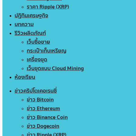
ราคา Ripple (XRP)
ปฏิทินเศรษฐกิจ
บทความ
รีวิวผลิตภัณฑ์
เว็บซื้อขาย
กระเป๋าเก็บเหรียญ
เครื่องขุด
เว็บขุดแบบ Cloud Mining
ห้องเรียน
ข่าวคริปโตเคอเรนซี่
ข่าว Bitcoin
ข่าว Ethereum
ข่าว Binance Coin
ข่าว Dogecoin
ข่าว Ripple (XRP)