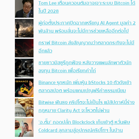
Tom Lee เตือนควอนตัมอาจเจาะระบบ Bitcoin ได้
ในปี 2028
ผู้ก่อตั้งประกาศปิดฉากเหรียญ AI Agent มูลค่า 2
พันล้าน พร้อมลั่นจะไม่มีการช่วยเหลืออีกต่อไป
กราฟ Bitcoin ส่งสัญญาณว่าตลาดกระทิงจะไม่มี
อีกแล้ว
ชายชาวมิสซูรีถูกฟ้อง หลังวางแผนลักพาตัวนัก
ลงทุน Bitcoin เพื่อเรียกค่าไถ่
Binance รุกหนัก เพิ่มหุ้น bStocks 10 ตัวดังเข้า
ตลาดสปอต พร้อมแคมเปญฟรีค่าธรรมเนียม
Bitwise ฟันธง คริปโตจะไม่เป็นไร แม้สัปดาห์นี้ร่าง
กฎหมาย Clarity Act จะโหวตไม่ผ่าน
‘อ.ตั๊ม’ ถอดปลั้ก Blockclock เก็บเข้าตู้ หวั่นพิษ
Coldcard ลุกลามสู่อุปกรณ์คริปโทฯ ในบ้าน