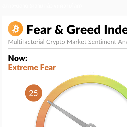
สภาวะตลาด (ความกลัว vs ความโลภ)