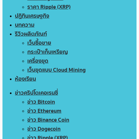
ราคา Ripple (XRP)
ปฏิทินเศรษฐกิจ
บทความ
รีวิวผลิตภัณฑ์
เว็บซื้อขาย
กระเป๋าเก็บเหรียญ
เครื่องขุด
เว็บขุดแบบ Cloud Mining
ห้องเรียน
ข่าวคริปโตเคอเรนซี่
ข่าว Bitcoin
ข่าว Ethereum
ข่าว Binance Coin
ข่าว Dogecoin
ข่าว Ripple (XRP)