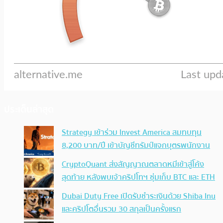
ประเด็นล่าสุด
Strategy เข้าร่วม Invest America สมทบทุน
8,200 บาท/ปี เข้าบัญชีทรัมป์แจกบุตรพนักงาน
CryptoQuant ส่งสัญญาณตลาดหมีเข้าสู่โค้ง
สุดท้าย หลังพบเจ้าคริปโทฯ ซุ่มเก็บ BTC และ ETH
Dubai Duty Free เปิดรับชำระเงินด้วย Shiba Inu
และคริปโตอื่นรวม 30 สกุลเป็นครั้งแรก