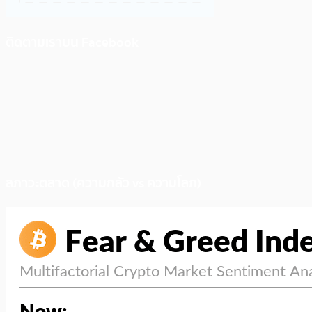
ติดตามเราบน Facebook
สภาวะตลาด (ความกลัว vs ความโลภ)