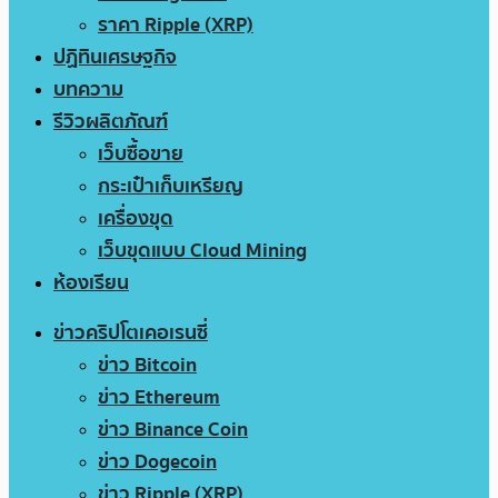
ราคา Ripple (XRP)
ปฏิทินเศรษฐกิจ
บทความ
รีวิวผลิตภัณฑ์
เว็บซื้อขาย
กระเป๋าเก็บเหรียญ
เครื่องขุด
เว็บขุดแบบ Cloud Mining
ห้องเรียน
ข่าวคริปโตเคอเรนซี่
ข่าว Bitcoin
ข่าว Ethereum
ข่าว Binance Coin
ข่าว Dogecoin
ข่าว Ripple (XRP)