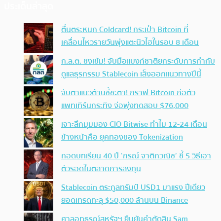
ประเด็นล่าสุด
ตื่นตระหนก Coldcard! กระเป๋า Bitcoin ที่
เคลื่อนไหวรายวันพุ่งแตะนิวไฮในรอบ 8 เดือน
ก.ล.ต. ชงเข้ม! จับมือแบงก์ชาติยกระดับการกำกับ
ดูแลธุรกรรม Stablecoin เล็งออกแนวทางปีนี้
จับตาแนวต้านชี้ชะตา! กราฟ Bitcoin ก่อตัว
แพทเทิร์นกระทิง จ่อพุ่งทดสอบ $76,000
เจาะลึกมุมมอง CIO Bitwise ทำไม 12-24 เดือน
ข้างหน้าคือ ยุคทองของ Tokenization
ถอดบทเรียน 40 ปี ‘กรณ์ จาติกวณิช’ ชี้ 5 วิธีเอา
ตัวรอดในตลาดการลงทุน
Stablecoin ตระกูลทรัมป์ USD1 มาแรง ปีเดียว
ยอดเทรดทะลุ $50,000 ล้านบน Binance
ศาลอุทธรณ์สหรัฐฯ ยืนยันคำตัดสิน Sam