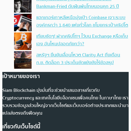
Bankman-Fried ดับฝันพ้นโทษนอนคุก 25 ปี
แฮกเกอร์เกาหลีเหนือมุ่งเป้า Coinbase เจาะระบบ
องค์กรกว่า 1,640 แห่งทั่วโลก ขโมยกระเป๋าคริปโต
เทียบชัดๆ! ฝากคริปโทฯ ไว้บน Exchange หรือเก็บ
เอง อันไหนปลอดภัยกว่า?
สหรัฐฯ ยืนยันเลื่อนโหวต Clarity Act ถึงเดือน
ก.ย. ติดล็อก 3 ประเด็นขัดแย้งยังไร้ข้อสรุป
เป้าหมายของเรา
Siam Blockchain มุ่งมั่นที่จะช่วยนำเสนอสารเกี่ยวกับ
Cryptocurrency และเทคโนโลยีบล็อกเชนเพื่อคนไทย ในภาษาไทย เรา
รวบรวมข้อมูลส่วนใหญ่จากเว็บไซต์และเว็บบอร์ดต่างประเทศและนำมา
แปลส่งตรงถึงฟีดคุณ
เกี่ยวกับเว็บไซต์นี้