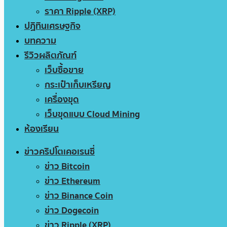
ราคา Ripple (XRP)
ปฏิทินเศรษฐกิจ
บทความ
รีวิวผลิตภัณฑ์
เว็บซื้อขาย
กระเป๋าเก็บเหรียญ
เครื่องขุด
เว็บขุดแบบ Cloud Mining
ห้องเรียน
ข่าวคริปโตเคอเรนซี่
ข่าว Bitcoin
ข่าว Ethereum
ข่าว Binance Coin
ข่าว Dogecoin
ข่าว Ripple (XRP)