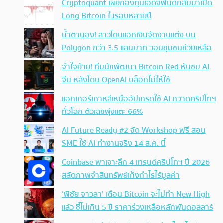
Cryptoquant เผยกองทุนเฮดจ์ฟันด์กลับมาเปิด
Long Bitcoin ในรอบหลายปี
น้ำตานอง! สาวโดนแฮกเงินจัดงานแต่ง บน
Polygon กว่า 3.5 แสนบาท วอนชุมชนช่วยเหลือ
จำใจย้าย! ทีมนักพัฒนา Bitcoin Red หันซบ AI
จีน หลังโดน OpenAI บล็อกไม่ให้ใช้
แฮกเกอร์เกาหลีเหนืออัปเกรดใช้ AI กวาดคริปโทฯ
ทั่วโลก ตัวเลขพุ่งแตะ 66%
AI Future Ready #2 จัด Workshop ฟรี สอน
SME ใช้ AI ทำงานจริง 14 ส.ค. นี้
Coinbase พาเจาะลึก 4 เทรนด์คริปโทฯ ปี 2026
สลัดภาพจำสินทรัพย์เก็งกำไรไร้มูลค่า
‘พิชัย จาวลา’ เตือน Bitcoin จะไม่ทำ New High
แล้ว ชี้ไม่เกิน 5 ปี ราคาร่วงเหลือหลักพันดอลลาร์