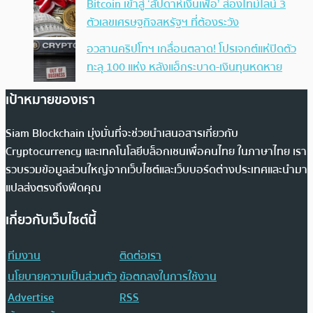
Bitcoin เข้าสู่ ‘สัปดาห์เงินเฟ้อ’ ส่องไทม์ไลน์ 3
ตัวเลขเศรษฐกิจสหรัฐฯ ที่ต้องระวัง
อวสานคริปโทฯ เกลื่อนตลาด! โปรเจกต์แห่ปิดตัว
ทะลุ 100 แห่ง หลังแฮ็กระบาด-เงินทุนหดหาย
เป้าหมายของเรา
Siam Blockchain มุ่งมั่นที่จะช่วยนำเสนอสารเกี่ยวกับ
Cryptocurrency และเทคโนโลยีบล็อกเชนเพื่อคนไทย ในภาษาไทย เรา
รวบรวมข้อมูลส่วนใหญ่จากเว็บไซต์และเว็บบอร์ดต่างประเทศและนำมา
แปลส่งตรงถึงฟีดคุณ
เกี่ยวกับเว็บไซต์นี้
ทีมงาน
ติดต่อเรา
นโยบายความเป็นส่วนตัว
ข้อตกลงในการใช้งาน
Advertise
RSS