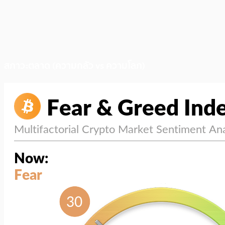
สภาวะตลาด (ความกลัว vs ความโลภ)