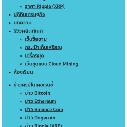
ราคา Ripple (XRP)
ปฏิทินเศรษฐกิจ
บทความ
รีวิวผลิตภัณฑ์
เว็บซื้อขาย
กระเป๋าเก็บเหรียญ
เครื่องขุด
เว็บขุดแบบ Cloud Mining
ห้องเรียน
ข่าวคริปโตเคอเรนซี่
ข่าว Bitcoin
ข่าว Ethereum
ข่าว Binance Coin
ข่าว Dogecoin
ข่าว Ripple (XRP)