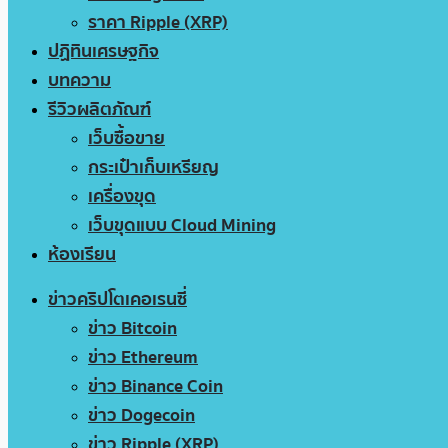
ราคา Ripple (XRP)
ปฏิทินเศรษฐกิจ
บทความ
รีวิวผลิตภัณฑ์
เว็บซื้อขาย
กระเป๋าเก็บเหรียญ
เครื่องขุด
เว็บขุดแบบ Cloud Mining
ห้องเรียน
ข่าวคริปโตเคอเรนซี่
ข่าว Bitcoin
ข่าว Ethereum
ข่าว Binance Coin
ข่าว Dogecoin
ข่าว Ripple (XRP)