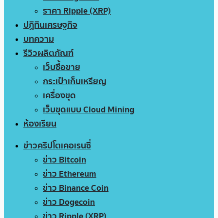
ราคา Ripple (XRP)
ปฏิทินเศรษฐกิจ
บทความ
รีวิวผลิตภัณฑ์
เว็บซื้อขาย
กระเป๋าเก็บเหรียญ
เครื่องขุด
เว็บขุดแบบ Cloud Mining
ห้องเรียน
ข่าวคริปโตเคอเรนซี่
ข่าว Bitcoin
ข่าว Ethereum
ข่าว Binance Coin
ข่าว Dogecoin
ข่าว Ripple (XRP)