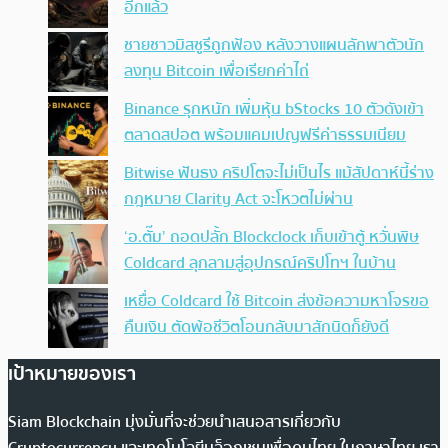
อีกแล้ว
ชายชาวมิสซูรีถูกฟ้อง หลังวางแผนลักพาตัวนัก
ลงทุน Bitcoin เพื่อเรียกค่าไถ่
Binance รุกหนัก เพิ่มหุ้น bStocks 10 ตัวดังเข้า
ตลาดสปอต พร้อมแคมเปญฟรีค่าธรรมเนียม
Bitwise ฟันธง คริปโตจะไม่เป็นไร แม้สัปดาห์นี้ร่าง
กฎหมาย Clarity Act จะโหวตไม่ผ่าน
‘อ.ตั๊ม’ ถอดปลั้ก Blockclock เก็บเข้าตู้ หวั่นพิษ
Coldcard ลุกลามสู่อุปกรณ์คริปโทฯ ในบ้าน
เหยื่อ Coldcard ใช้ Bitcoin ส่งข้อความหาโจรขอ
คืนเงิน ตัดพ้อชีวิตโอนกลับมาสักนิดก็ยังดี
เป้าหมายของเรา
Siam Blockchain มุ่งมั่นที่จะช่วยนำเสนอสารเกี่ยวกับ
Cryptocurrency และเทคโนโลยีบล็อกเชนเพื่อคนไทย ในภาษาไทย เรา