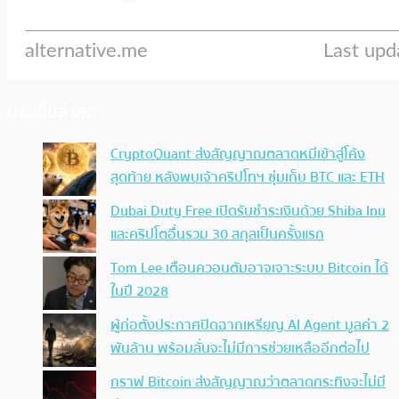
ประเด็นล่าสุด
CryptoQuant ส่งสัญญาณตลาดหมีเข้าสู่โค้ง
สุดท้าย หลังพบเจ้าคริปโทฯ ซุ่มเก็บ BTC และ ETH
Dubai Duty Free เปิดรับชำระเงินด้วย Shiba Inu
และคริปโตอื่นรวม 30 สกุลเป็นครั้งแรก
Tom Lee เตือนควอนตัมอาจเจาะระบบ Bitcoin ได้
ในปี 2028
ผู้ก่อตั้งประกาศปิดฉากเหรียญ AI Agent มูลค่า 2
พันล้าน พร้อมลั่นจะไม่มีการช่วยเหลืออีกต่อไป
กราฟ Bitcoin ส่งสัญญาณว่าตลาดกระทิงจะไม่มี