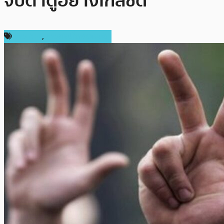
จับตาดูอย่างใกล้ชิด
ข่าว NFT
,
ข่าวคริปโตเคอเรนซี่