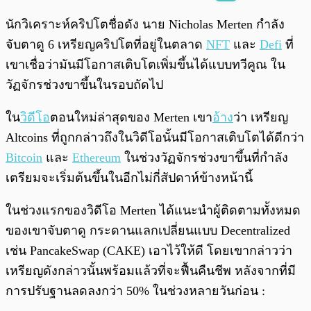
พร้อมเล่น
0:00
/
0:00
นักวิเคราะห์คริปโตชื่อดัง นาย Nicholas Merten กำลัง
จับตาดู 6 เหรียญคริปโตที่อยู่ในตลาด
NFT
และ
Defi
ที่
เขาเชื่อว่ามันมีโอกาสเติบโตเพิ่มขึ้นได้แบบทวีคูณ ใน
วัฏจักรช่วงขาขึ้นในรอบถัดไป
ใน
วิดีโอ
ตอนใหม่ล่าสุดของ Merten เขา
อ้าง
ว่า เหรียญ
Altcoins ที่ถูกกล่าวถึงในวิดีโอนั้นมีโอกาสเติบโตได้ดีกว่า
Bitcoin
และ
Ethereum
ในช่วงวัฏจักรช่วงขาขึ้นที่กำลัง
เตรียมจะเริ่มต้นขึ้นในอีกไม่กี่สัปดาห์ข้างหน้านี้
ในช่วงแรกของวิดีโอ Merten ได้แนะนำผู้ติดตามทั้งหมด
ของเขาจับตาดู กระดานแลกเปลี่ยนแบบ Decentralized
เช่น PancakeSwap (CAKE) เอาไว้ให้ดี โดยเขากล่าวว่า
เหรียญดังกล่าวนั้นพร้อมแล้วที่จะฟื้นคืนชีพ หลังจากที่มี
การปรับฐานลดลงกว่า 50% ในช่วงหลายวันก่อน :