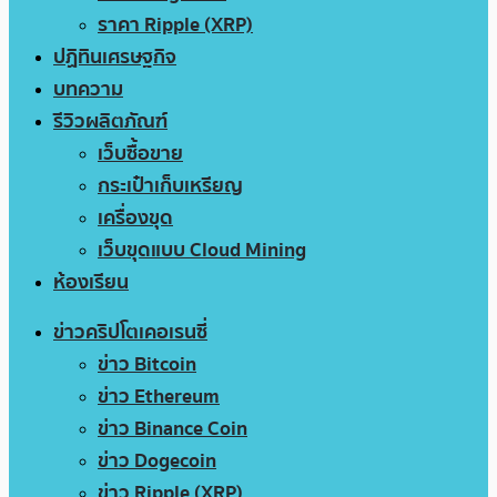
ราคา Ripple (XRP)
ปฏิทินเศรษฐกิจ
บทความ
รีวิวผลิตภัณฑ์
เว็บซื้อขาย
กระเป๋าเก็บเหรียญ
เครื่องขุด
เว็บขุดแบบ Cloud Mining
ห้องเรียน
ข่าวคริปโตเคอเรนซี่
ข่าว Bitcoin
ข่าว Ethereum
ข่าว Binance Coin
ข่าว Dogecoin
ข่าว Ripple (XRP)