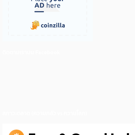
ติดตามเราบน Facebook
สภาวะตลาด (ความกลัว vs ความโลภ)