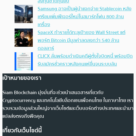
ลงทุนขาดทุนยับ
Samsung อาจเป็นผู้นำแจกจ่าย Stablecoin หลัง
เตรียมเพิ่มฟีเจอร์ใหม่ในสมาร์ทโฟน 800 ล้าน
เครื่อง
SpaceX ทำรายได้ทะลุเป้าของ Wall Street แต่
พอร์ต Bitcoin มีมูลค่าลดลงกว่า 540 ล้าน
ดอลลาร์
CLICX ลั่นพร้อมดำเนินคดีผู้ตั้งใจบิดหนี้ พร้อมปิด
รับสมัครชั่วคราวหลังคนแห่ยื่นจนระบบล้น
เป้าหมายของเรา
Siam Blockchain มุ่งมั่นที่จะช่วยนำเสนอสารเกี่ยวกับ
Cryptocurrency และเทคโนโลยีบล็อกเชนเพื่อคนไทย ในภาษาไทย เรา
รวบรวมข้อมูลส่วนใหญ่จากเว็บไซต์และเว็บบอร์ดต่างประเทศและนำมา
แปลส่งตรงถึงฟีดคุณ
เกี่ยวกับเว็บไซต์นี้