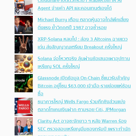
Cloudflare เปิดตัวกระเป๋า Stablecoin ให้ AI
Agent จ่ายค่า API และคอนเทนต์เองได้
Michael Burry เตือน ตลาดหุ้นอาจใกล้พีคเสี่ยง
ดิ่งแรง ย้ำวิกฤตปี 1987 อาจซ้ำรอย
XRP-Solana หลบไป : ส่อง 3 Altcoins ฉายแวว
เด่น ส่งสัญญาณเตรียม Breakout ครั้งใหญ่
Solana จ่อโหวตจริง ลุ้นผ่านข้อเสนอเผาอุปทาน
เหรียญ SOL ครั้งใหญ่
Glassnode เปิดข้อมูล On-Chain ชี้แนวรับสำคัญ
Bitcoin อยู่โซน $63,000 เจ้ามือ-รายย่อยแห่ช้อน
ซื้อ
ธนาคารใหญ่ Wells Fargo ร่วมศึกชิงส่วนแบ่ง
ตลาดโทเคนเงินฝาก ตามรอย Citi, JPMorgan
Clarity Act อาจชะงักยาว ๆ หลัง Warren ร้อง
SEC ตรวจสอบเหรียญมีมของทรัมป์ เพราะทำนัก