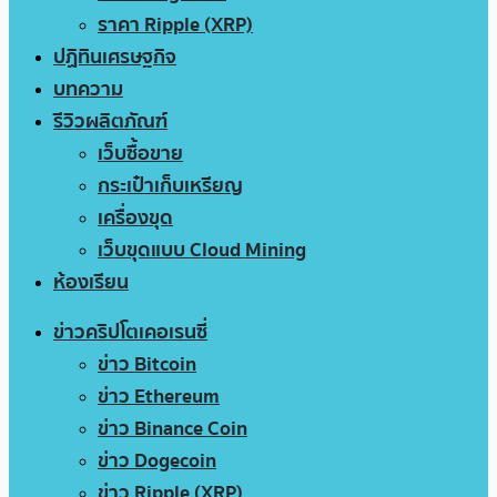
ราคา Ripple (XRP)
ปฏิทินเศรษฐกิจ
บทความ
รีวิวผลิตภัณฑ์
เว็บซื้อขาย
กระเป๋าเก็บเหรียญ
เครื่องขุด
เว็บขุดแบบ Cloud Mining
ห้องเรียน
ข่าวคริปโตเคอเรนซี่
ข่าว Bitcoin
ข่าว Ethereum
ข่าว Binance Coin
ข่าว Dogecoin
ข่าว Ripple (XRP)