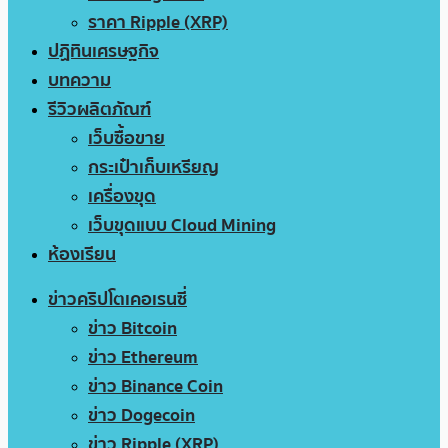
ราคา Ripple (XRP)
ปฏิทินเศรษฐกิจ
บทความ
รีวิวผลิตภัณฑ์
เว็บซื้อขาย
กระเป๋าเก็บเหรียญ
เครื่องขุด
เว็บขุดแบบ Cloud Mining
ห้องเรียน
ข่าวคริปโตเคอเรนซี่
ข่าว Bitcoin
ข่าว Ethereum
ข่าว Binance Coin
ข่าว Dogecoin
ข่าว Ripple (XRP)