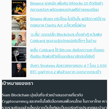
Binance รุกหนัก เพิ่มหุ้น bStocks 10 ตัวดังเข้า
ตลาดสปอต พร้อมแคมเปญฟรีค่าธรรมเนียม
Bitwise ฟันธง คริปโตจะไม่เป็นไร แม้สัปดาห์นี้ร่าง
กฎหมาย Clarity Act จะโหวตไม่ผ่าน
‘อ.ตั๊ม’ ถอดปลั้ก Blockclock เก็บเข้าตู้ หวั่นพิษ
Coldcard ลุกลามสู่อุปกรณ์คริปโทฯ ในบ้าน
เหยื่อ Coldcard ใช้ Bitcoin ส่งข้อความหาโจรขอ
คืนเงิน ตัดพ้อชีวิตโอนกลับมาสักนิดก็ยังดี
จับตา Strategy ส่อแววเทขายรอบ 4 ? โอน 1,030
BTC มูลค่าทะลุ 2 พันล้านบาท ออกจากกระเป๋า
เป้าหมายของเรา
Siam Blockchain มุ่งมั่นที่จะช่วยนำเสนอสารเกี่ยวกับ
Cryptocurrency และเทคโนโลยีบล็อกเชนเพื่อคนไทย ในภาษาไทย เรา
รวบรวมข้อมูลส่วนใหญ่จากเว็บไซต์และเว็บบอร์ดต่างประเทศและนำมา