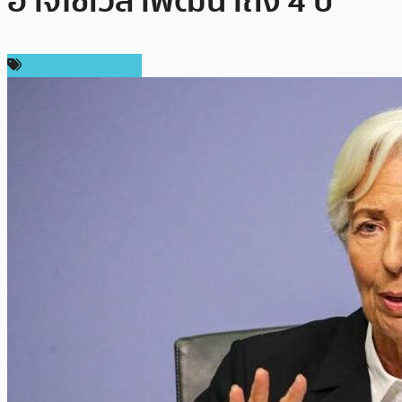
อาจใช้เวลาพัฒนาถึง 4 ปี
กฎหมายและรัฐบาล