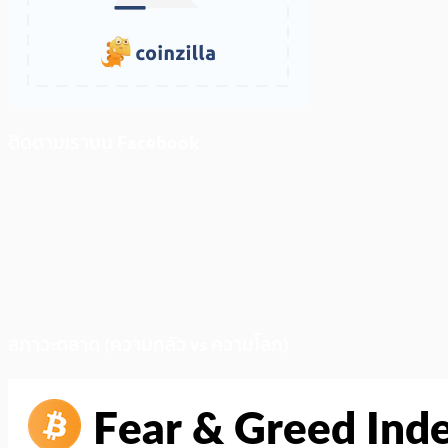
ติดตามเราบน Facebook
สภาวะตลาด (ความกลัว vs ความโลภ)