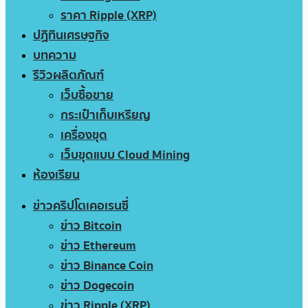
ราคา Ripple (XRP)
ปฏิทินเศรษฐกิจ
บทความ
รีวิวผลิตภัณฑ์
เว็บซื้อขาย
กระเป๋าเก็บเหรียญ
เครื่องขุด
เว็บขุดแบบ Cloud Mining
ห้องเรียน
ข่าวคริปโตเคอเรนซี่
ข่าว Bitcoin
ข่าว Ethereum
ข่าว Binance Coin
ข่าว Dogecoin
ข่าว Ripple (XRP)