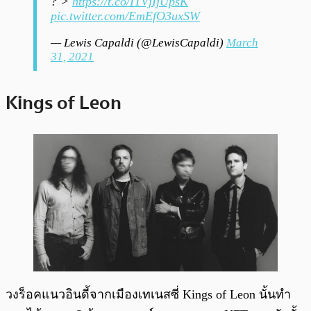
? >
https://t.co/ITVjIjUpsK
pic.twitter.com/EmEfO3uxSW
— Lewis Capaldi (@LewisCapaldi)
March
31, 2021
Kings of Leon
วงร็อคแนวอินดี้จากเมืองเทเนสซี่ Kings of Leon นั้นทำ