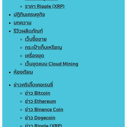
ราคา Ripple (XRP)
ปฏิทินเศรษฐกิจ
บทความ
รีวิวผลิตภัณฑ์
เว็บซื้อขาย
กระเป๋าเก็บเหรียญ
เครื่องขุด
เว็บขุดแบบ Cloud Mining
ห้องเรียน
ข่าวคริปโตเคอเรนซี่
ข่าว Bitcoin
ข่าว Ethereum
ข่าว Binance Coin
ข่าว Dogecoin
ข่าว Ripple (XRP)