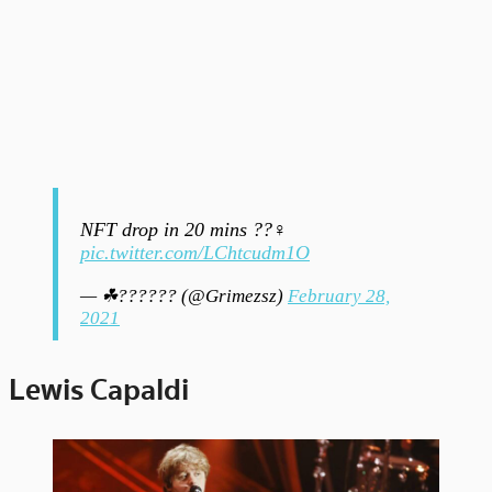
NFT drop in 20 mins ??‍♀️
pic.twitter.com/LChtcudm1O
— ☘︎?????? (@Grimezsz)
February 28,
2021
Lewis Capaldi