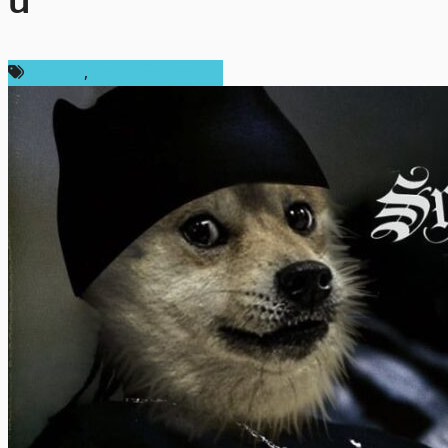
นี้
ข่าว NFT
,
ข่าวคริปโตเคอเรนซี่