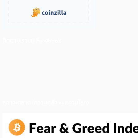
ติดตามเราบน Facebook
สภาวะตลาด (ความกลัว vs ความโลภ)