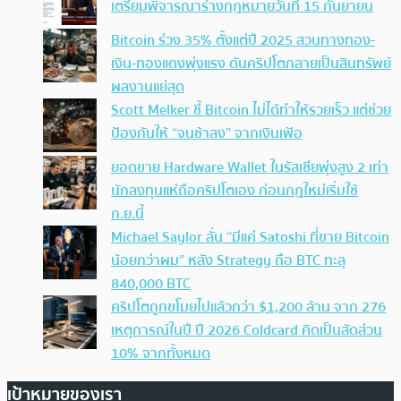
เตรียมพิจารณาร่างกฎหมายวันที่ 15 กันยายน
Bitcoin ร่วง 35% ตั้งแต่ปี 2025 สวนทางทอง-
เงิน-ทองแดงพุ่งแรง ดันคริปโตกลายเป็นสินทรัพย์
ผลงานแย่สุด
Scott Melker ชี้ Bitcoin ไม่ได้ทำให้รวยเร็ว แต่ช่วย
ป้องกันให้ “จนช้าลง” จากเงินเฟ้อ
ยอดขาย Hardware Wallet ในรัสเซียพุ่งสูง 2 เท่า
นักลงทุนแห่ถือคริปโตเอง ก่อนกฎใหม่เริ่มใช้
ก.ย.นี้
Michael Saylor ลั่น “มีแค่ Satoshi ที่ขาย Bitcoin
น้อยกว่าผม” หลัง Strategy ถือ BTC ทะลุ
840,000 BTC
คริปโตถูกขโมยไปแล้วกว่า $1,200 ล้าน จาก 276
เหตุการณ์ในปี ปี 2026 Coldcard คิดเป็นสัดส่วน
10% จากทั้งหมด
เป้าหมายของเรา