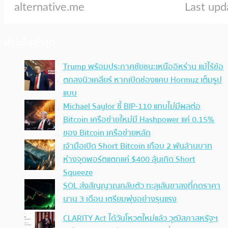
ประเด็นล่าสุด
Trump พร้อมประกาศชัยชนะเหนืออิหร่าน แม้ไร้ข้อ
ตกลงนิวเคลียร์ หากเปิดช่องแคบ Hormuz เต็มรูป
แบบ
Michael Saylor ชี้ BIP-110 แทบไม่มีผลต่อ
Bitcoin เครือข่ายใหม่มี Hashpower แค่ 0.15%
ของ Bitcoin เครือข่ายหลัก
เจ้ามือเปิด Short Bitcoin เกือบ 2 พันล้านบาท
ห่างจุดพอร์ตแตกแค่ $400 ลุ้นเกิด Short
Squeeze
SOL ส่งสัญญาณกลับตัว ทะลุเส้นขาลงที่กดราคา
นาน 3 เดือน เตรียมพุ่งอย่างรุนแรง
CLARITY Act ได้วันโหวตใหม่แล้ว วุฒิสภาสหรัฐฯ