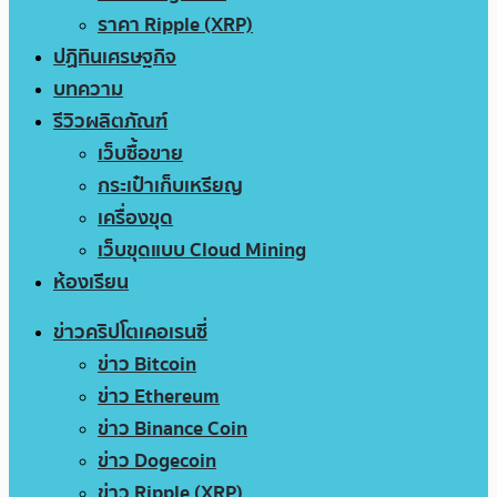
ราคา Ripple (XRP)
ปฏิทินเศรษฐกิจ
บทความ
รีวิวผลิตภัณฑ์
เว็บซื้อขาย
กระเป๋าเก็บเหรียญ
เครื่องขุด
เว็บขุดแบบ Cloud Mining
ห้องเรียน
ข่าวคริปโตเคอเรนซี่
ข่าว Bitcoin
ข่าว Ethereum
ข่าว Binance Coin
ข่าว Dogecoin
ข่าว Ripple (XRP)