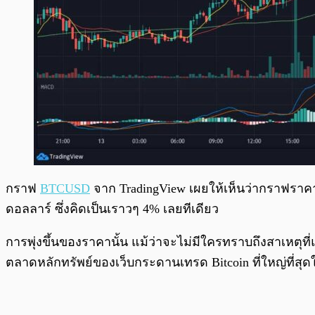
กราฟ
BTCUSD
จาก TradingView เผยให้เห็นว่ากราฟราคา Bi
ดอลลาร์ ซึ่งคิดเป็นเราวๆ 4% เลยทีเดียว
การพุ่งขึ้นของราคานั้น แม้ว่าจะไม่มีใครทราบถึงสาเหตุ
ตลาดหลักทรัพย์ของเว็บกระดานเทรด Bitcoin ที่ใหญ่ที่สุดใน