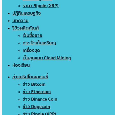
ราคา Ripple (XRP)
ปฏิทินเศรษฐกิจ
บทความ
รีวิวผลิตภัณฑ์
เว็บซื้อขาย
กระเป๋าเก็บเหรียญ
เครื่องขุด
เว็บขุดแบบ Cloud Mining
ห้องเรียน
ข่าวคริปโตเคอเรนซี่
ข่าว Bitcoin
ข่าว Ethereum
ข่าว Binance Coin
ข่าว Dogecoin
ข่าว Ripple (XRP)