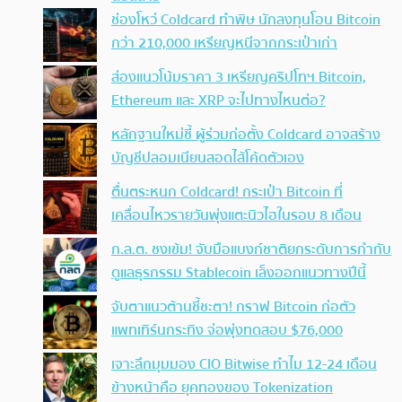
ช่องโหว่ Coldcard ทำพิษ นักลงทุนโอน Bitcoin
กว่า 210,000 เหรียญหนีจากกระเป๋าเก่า
ส่องแนวโน้มราคา 3 เหรียญคริปโทฯ Bitcoin,
Ethereum และ XRP จะไปทางไหนต่อ?
หลักฐานใหม่ชี้ ผู้ร่วมก่อตั้ง Coldcard อาจสร้าง
บัญชีปลอมเนียนสอดไส้โค้ดตัวเอง
ตื่นตระหนก Coldcard! กระเป๋า Bitcoin ที่
เคลื่อนไหวรายวันพุ่งแตะนิวไฮในรอบ 8 เดือน
ก.ล.ต. ชงเข้ม! จับมือแบงก์ชาติยกระดับการกำกับ
ดูแลธุรกรรม Stablecoin เล็งออกแนวทางปีนี้
จับตาแนวต้านชี้ชะตา! กราฟ Bitcoin ก่อตัว
แพทเทิร์นกระทิง จ่อพุ่งทดสอบ $76,000
เจาะลึกมุมมอง CIO Bitwise ทำไม 12-24 เดือน
ข้างหน้าคือ ยุคทองของ Tokenization