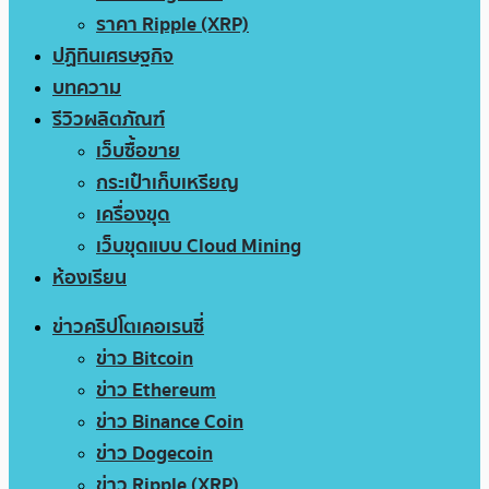
ราคา Ripple (XRP)
ปฏิทินเศรษฐกิจ
บทความ
รีวิวผลิตภัณฑ์
เว็บซื้อขาย
กระเป๋าเก็บเหรียญ
เครื่องขุด
เว็บขุดแบบ Cloud Mining
ห้องเรียน
ข่าวคริปโตเคอเรนซี่
ข่าว Bitcoin
ข่าว Ethereum
ข่าว Binance Coin
ข่าว Dogecoin
ข่าว Ripple (XRP)