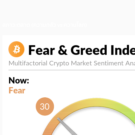
สภาวะตลาด (ความกลัว vs ความโลภ)