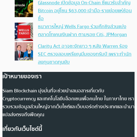
Glassnode เปิดข้อมูล On-Chain ชี้แนวรับสำคัญ
Bitcoin อยู่โซน $63,000 เจ้ามือ-รายย่อยแห่ช้อน
ซื้อ
ธนาคารใหญ่ Wells Fargo ร่วมศึกชิงส่วนแบ่ง
ตลาดโทเคนเงินฝาก ตามรอย Citi, JPMorgan
Clarity Act อาจชะงักยาว ๆ หลัง Warren ร้อง
SEC ตรวจสอบเหรียญมีมของทรัมป์ เพราะทำนัก
ลงทุนขาดทุนยับ
เป้าหมายของเรา
Siam Blockchain มุ่งมั่นที่จะช่วยนำเสนอสารเกี่ยวกับ
Cryptocurrency และเทคโนโลยีบล็อกเชนเพื่อคนไทย ในภาษาไทย เรา
รวบรวมข้อมูลส่วนใหญ่จากเว็บไซต์และเว็บบอร์ดต่างประเทศและนำมา
แปลส่งตรงถึงฟีดคุณ
เกี่ยวกับเว็บไซต์นี้