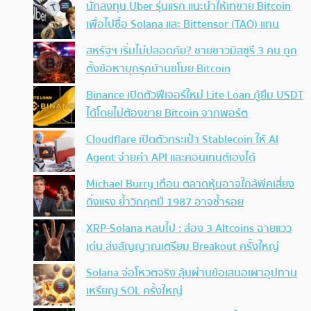
นักลงทุน Uber รุ่นแรก แนะนำให้เทขาย Bitcoin
เพื่อไปซื้อ Solana และ Bittensor (TAO) แทน
สหรัฐฯ เริ่มไม่ปลอดภัย? ชายชาวมิสซูรี 3 คน ถูก
ตั้งข้อหาบุกรุกบ้านขโมย Bitcoin
Binance เปิดตัวฟีเจอร์ใหม่ Lite Loan กู้ยืม USDT
ได้โดยไม่ต้องขาย Bitcoin จากพอร์ต
Cloudflare เปิดตัวกระเป๋า Stablecoin ให้ AI
Agent จ่ายค่า API และคอนเทนต์เองได้
Michael Burry เตือน ตลาดหุ้นอาจใกล้พีคเสี่ยง
ดิ่งแรง ย้ำวิกฤตปี 1987 อาจซ้ำรอย
XRP-Solana หลบไป : ส่อง 3 Altcoins ฉายแวว
เด่น ส่งสัญญาณเตรียม Breakout ครั้งใหญ่
Solana จ่อโหวตจริง ลุ้นผ่านข้อเสนอเผาอุปทาน
เหรียญ SOL ครั้งใหญ่