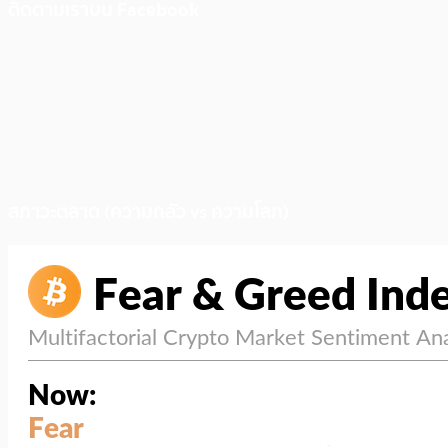
ติดตามเราบน Facebook
สภาวะตลาด (ความกลัว vs ความโลภ)