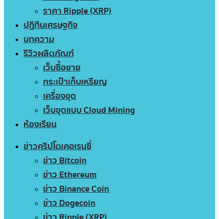
ราคา Ripple (XRP)
ปฏิทินเศรษฐกิจ
บทความ
รีวิวผลิตภัณฑ์
เว็บซื้อขาย
กระเป๋าเก็บเหรียญ
เครื่องขุด
เว็บขุดแบบ Cloud Mining
ห้องเรียน
ข่าวคริปโตเคอเรนซี่
ข่าว Bitcoin
ข่าว Ethereum
ข่าว Binance Coin
ข่าว Dogecoin
ข่าว Ripple (XRP)