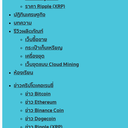
ราคา Ripple (XRP)
ปฏิทินเศรษฐกิจ
บทความ
รีวิวผลิตภัณฑ์
เว็บซื้อขาย
กระเป๋าเก็บเหรียญ
เครื่องขุด
เว็บขุดแบบ Cloud Mining
ห้องเรียน
ข่าวคริปโตเคอเรนซี่
ข่าว Bitcoin
ข่าว Ethereum
ข่าว Binance Coin
ข่าว Dogecoin
ข่าว Ripple (XRP)