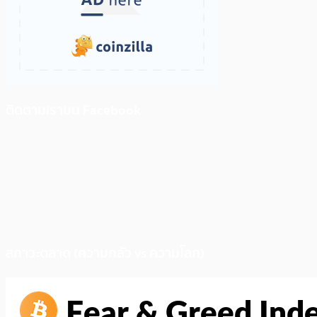
ติดตามเราบน Facebook
สภาวะตลาด (ความกลัว vs ความโลภ)