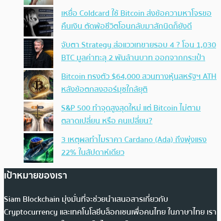
เหยื่อ Coldcard ใช้ Bitcoin ส่งข้อความหาโจรขอ
คืนเงิน ตัดพ้อชีวิตโอนกลับมาสักนิดก็ยังดี
จับตา Strategy ส่อแววเทขายรอบ 4 ? โอน 1,030
BTC มูลค่าทะลุ 2 พันล้านบาท ออกจากกระเป๋า
Bitcoin ทรงตัว $64,000 สวนทางหุ้นสหรัฐฯ ATH
หลังข้อตกลงฮอร์มุซใกล้ยุติ
S&P 500 ทำจุดสูงสุดใหม่ แต่ Bitcoin ไม่ตาม
ตลาดเปลี่ยน หรือ คนเปลี่ยน?
3 เหตุผลทำไมราคา Cardano (Ada) ถึงพุ่งแรง
22% ในสัปดาห์เดียว
เป้าหมายของเรา
Siam Blockchain มุ่งมั่นที่จะช่วยนำเสนอสารเกี่ยวกับ
Cryptocurrency และเทคโนโลยีบล็อกเชนเพื่อคนไทย ในภาษาไทย เรา