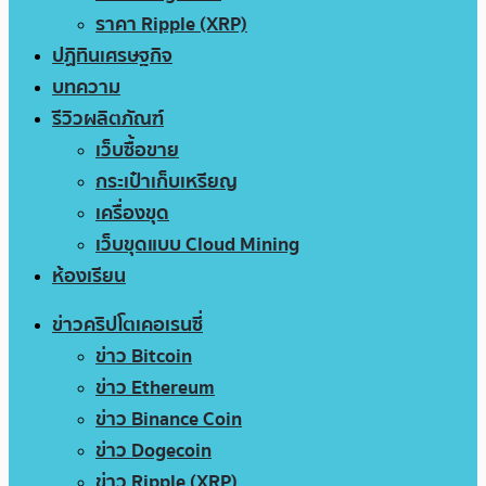
ราคา Ripple (XRP)
ปฏิทินเศรษฐกิจ
บทความ
รีวิวผลิตภัณฑ์
เว็บซื้อขาย
กระเป๋าเก็บเหรียญ
เครื่องขุด
เว็บขุดแบบ Cloud Mining
ห้องเรียน
ข่าวคริปโตเคอเรนซี่
ข่าว Bitcoin
ข่าว Ethereum
ข่าว Binance Coin
ข่าว Dogecoin
ข่าว Ripple (XRP)