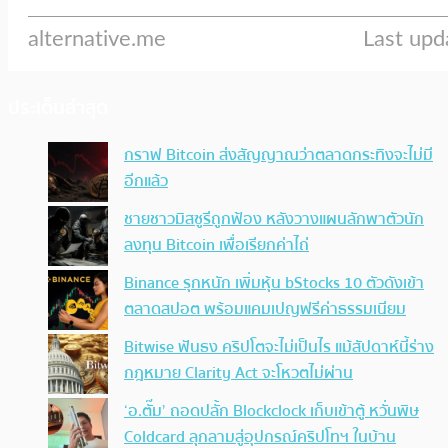
ประเด็นล่าสุด
กราฟ Bitcoin ส่งสัญญาณว่าตลาดกระทิงจะไม่มี
อีกแล้ว
ชายชาวมิสซูรีถูกฟ้อง หลังวางแผนลักพาตัวนัก
ลงทุน Bitcoin เพื่อเรียกค่าไถ่
Binance รุกหนัก เพิ่มหุ้น bStocks 10 ตัวดังเข้า
ตลาดสปอต พร้อมแคมเปญฟรีค่าธรรมเนียม
Bitwise ฟันธง คริปโตจะไม่เป็นไร แม้สัปดาห์นี้ร่าง
กฎหมาย Clarity Act จะโหวตไม่ผ่าน
‘อ.ตั๊ม’ ถอดปลั้ก Blockclock เก็บเข้าตู้ หวั่นพิษ
Coldcard ลุกลามสู่อุปกรณ์คริปโทฯ ในบ้าน