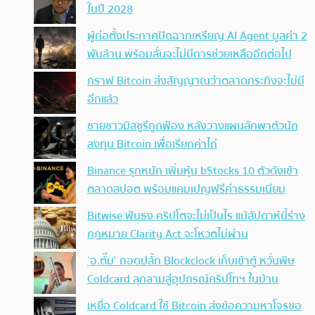
ในปี 2028
ผู้ก่อตั้งประกาศปิดฉากเหรียญ AI Agent มูลค่า 2
พันล้าน พร้อมลั่นจะไม่มีการช่วยเหลืออีกต่อไป
กราฟ Bitcoin ส่งสัญญาณว่าตลาดกระทิงจะไม่มี
อีกแล้ว
ชายชาวมิสซูรีถูกฟ้อง หลังวางแผนลักพาตัวนัก
ลงทุน Bitcoin เพื่อเรียกค่าไถ่
Binance รุกหนัก เพิ่มหุ้น bStocks 10 ตัวดังเข้า
ตลาดสปอต พร้อมแคมเปญฟรีค่าธรรมเนียม
Bitwise ฟันธง คริปโตจะไม่เป็นไร แม้สัปดาห์นี้ร่าง
กฎหมาย Clarity Act จะโหวตไม่ผ่าน
‘อ.ตั๊ม’ ถอดปลั้ก Blockclock เก็บเข้าตู้ หวั่นพิษ
Coldcard ลุกลามสู่อุปกรณ์คริปโทฯ ในบ้าน
เหยื่อ Coldcard ใช้ Bitcoin ส่งข้อความหาโจรขอ