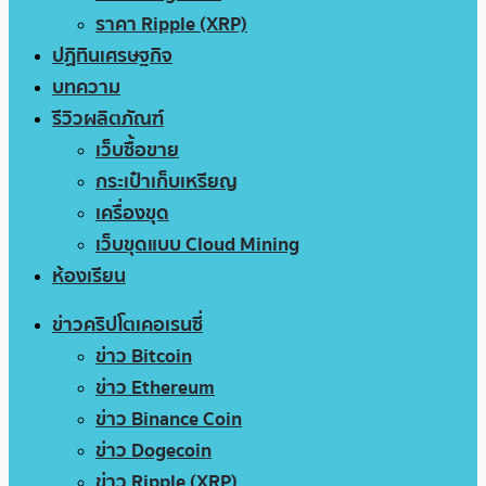
ราคา Ripple (XRP)
ปฏิทินเศรษฐกิจ
บทความ
รีวิวผลิตภัณฑ์
เว็บซื้อขาย
กระเป๋าเก็บเหรียญ
เครื่องขุด
เว็บขุดแบบ Cloud Mining
ห้องเรียน
ข่าวคริปโตเคอเรนซี่
ข่าว Bitcoin
ข่าว Ethereum
ข่าว Binance Coin
ข่าว Dogecoin
ข่าว Ripple (XRP)