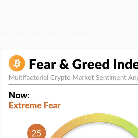
สภาวะตลาด (ความกลัว vs ความโลภ)