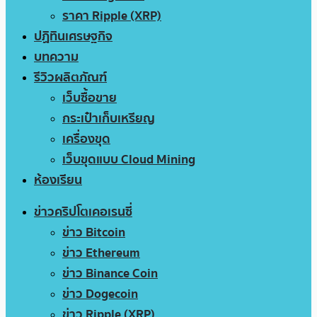
ราคา Ripple (XRP)
ปฏิทินเศรษฐกิจ
บทความ
รีวิวผลิตภัณฑ์
เว็บซื้อขาย
กระเป๋าเก็บเหรียญ
เครื่องขุด
เว็บขุดแบบ Cloud Mining
ห้องเรียน
ข่าวคริปโตเคอเรนซี่
ข่าว Bitcoin
ข่าว Ethereum
ข่าว Binance Coin
ข่าว Dogecoin
ข่าว Ripple (XRP)