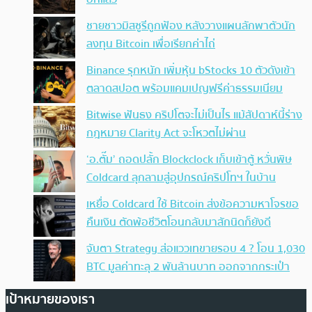
ชายชาวมิสซูรีถูกฟ้อง หลังวางแผนลักพาตัวนัก
ลงทุน Bitcoin เพื่อเรียกค่าไถ่
Binance รุกหนัก เพิ่มหุ้น bStocks 10 ตัวดังเข้า
ตลาดสปอต พร้อมแคมเปญฟรีค่าธรรมเนียม
Bitwise ฟันธง คริปโตจะไม่เป็นไร แม้สัปดาห์นี้ร่าง
กฎหมาย Clarity Act จะโหวตไม่ผ่าน
‘อ.ตั๊ม’ ถอดปลั้ก Blockclock เก็บเข้าตู้ หวั่นพิษ
Coldcard ลุกลามสู่อุปกรณ์คริปโทฯ ในบ้าน
เหยื่อ Coldcard ใช้ Bitcoin ส่งข้อความหาโจรขอ
คืนเงิน ตัดพ้อชีวิตโอนกลับมาสักนิดก็ยังดี
จับตา Strategy ส่อแววเทขายรอบ 4 ? โอน 1,030
BTC มูลค่าทะลุ 2 พันล้านบาท ออกจากกระเป๋า
เป้าหมายของเรา