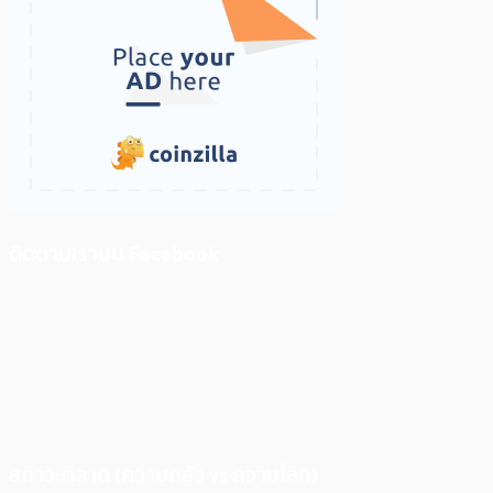
ติดตามเราบน Facebook
สภาวะตลาด (ความกลัว vs ความโลภ)