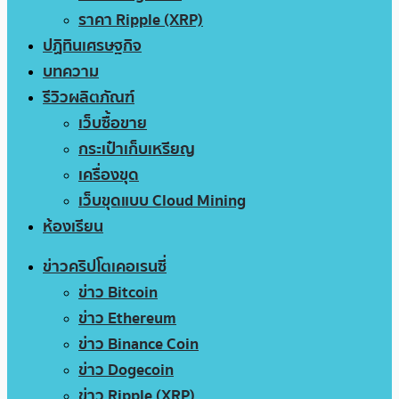
ราคา Ripple (XRP)
ปฏิทินเศรษฐกิจ
บทความ
รีวิวผลิตภัณฑ์
เว็บซื้อขาย
กระเป๋าเก็บเหรียญ
เครื่องขุด
เว็บขุดแบบ Cloud Mining
ห้องเรียน
ข่าวคริปโตเคอเรนซี่
ข่าว Bitcoin
ข่าว Ethereum
ข่าว Binance Coin
ข่าว Dogecoin
ข่าว Ripple (XRP)