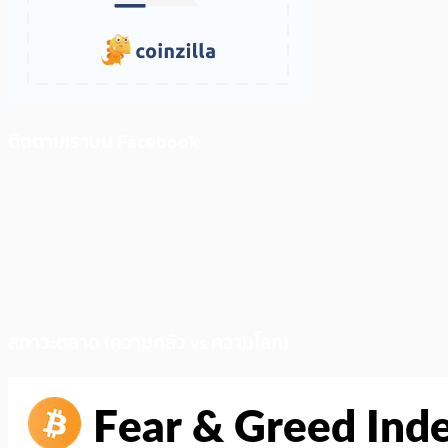
ติดตามเราบน Facebook
สภาวะตลาด (ความกลัว vs ความโลภ)