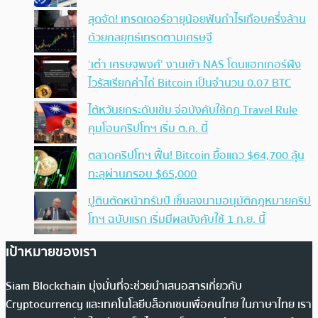
สุดจัด! เทรดเดอร์อายุน้อยฟันกำไรเกือบครึ่งล้าน
ด้วยกลยุทธ์เทรดตามเศรษฐี
‘เต๋า เศรษฐพงศ์’ งานเข้า NAS โดนแฮกเกอร์ฝัง
ไวรัสเรียกค่าไถ่ Bitcoin เป็นจำนวน 0.07 BTC
ไต้หวันยกระดับเข้ม จ่อบังคับใช้กฏ Travel Rule
คุมโอนคริปโทฯ เริ่ม ต.ค. นี้
ตลาดคริปโทฯ ฟื้น! Bitcoin ยื้อแถว $64,700 ลุ้น
ทะลุผ่านกรอบ $65,000
ปูตินตัดหน้าทรัมป์ เซ็นลงนามอนุมัติกฎหมายคริป
โทฯ ฉบับแรก เริ่มมีผลบังคับใช้ 1 ก.ย. นี้
เป้าหมายของเรา
Siam Blockchain มุ่งมั่นที่จะช่วยนำเสนอสารเกี่ยวกับ
Cryptocurrency และเทคโนโลยีบล็อกเชนเพื่อคนไทย ในภาษาไทย เรา