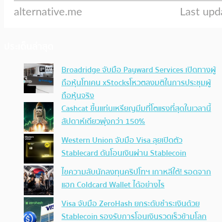
ประเด็นล่าสุด
Broadridge จับมือ Payward Services เปิดทางผู้
ถือหุ้นโทเคน xStocksโหวตลงมติในการประชุมผู้
ถือหุ้นจริง
Cashcat ขึ้นแท่นเหรียญมีมที่โตแรงที่สุดในเวลานี้
สัปดาห์เดียวพุ่งกว่า 150%
Western Union จับมือ Visa ลุยเปิดตัว
Stablecard ดันโอนเงินผ่าน Stablecoin
ไขความลับนักลงทุนคริปโทฯ เกาหลีใต้! รอดจาก
แฮก Coldcard Wallet ได้อย่างไร
Visa จับมือ ZeroHash ยกระดับชำระเงินด้วย
Stablecoin รองรับการโอนเงินรวดเร็วข้ามโลก