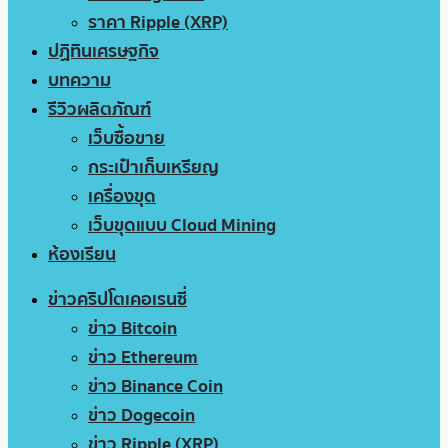
ราคา Ripple (XRP)
ปฏิทินเศรษฐกิจ
บทความ
รีวิวผลิตภัณฑ์
เว็บซื้อขาย
กระเป๋าเก็บเหรียญ
เครื่องขุด
เว็บขุดแบบ Cloud Mining
ห้องเรียน
ข่าวคริปโตเคอเรนซี่
ข่าว Bitcoin
ข่าว Ethereum
ข่าว Binance Coin
ข่าว Dogecoin
ข่าว Ripple (XRP)