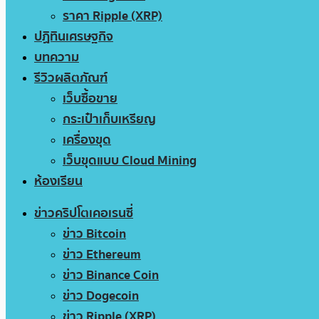
ราคา Ripple (XRP)
ปฏิทินเศรษฐกิจ
บทความ
รีวิวผลิตภัณฑ์
เว็บซื้อขาย
กระเป๋าเก็บเหรียญ
เครื่องขุด
เว็บขุดแบบ Cloud Mining
ห้องเรียน
ข่าวคริปโตเคอเรนซี่
ข่าว Bitcoin
ข่าว Ethereum
ข่าว Binance Coin
ข่าว Dogecoin
ข่าว Ripple (XRP)