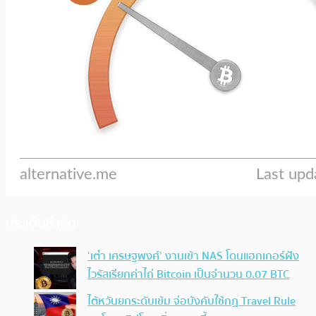
ประเด็นล่าสุด
‘เต๋า เศรษฐพงศ์’ งานเข้า NAS โดนแฮกเกอร์ฝัง
ไวรัสเรียกค่าไถ่ Bitcoin เป็นจำนวน 0.07 BTC
ไต้หวันยกระดับเข้ม จ่อบังคับใช้กฏ Travel Rule