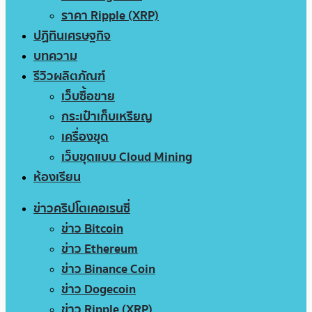
ราคา Ripple (XRP)
ปฏิทินเศรษฐกิจ
บทความ
รีวิวผลิตภัณฑ์
เว็บซื้อขาย
กระเป๋าเก็บเหรียญ
เครื่องขุด
เว็บขุดแบบ Cloud Mining
ห้องเรียน
ข่าวคริปโตเคอเรนซี่
ข่าว Bitcoin
ข่าว Ethereum
ข่าว Binance Coin
ข่าว Dogecoin
ข่าว Ripple (XRP)