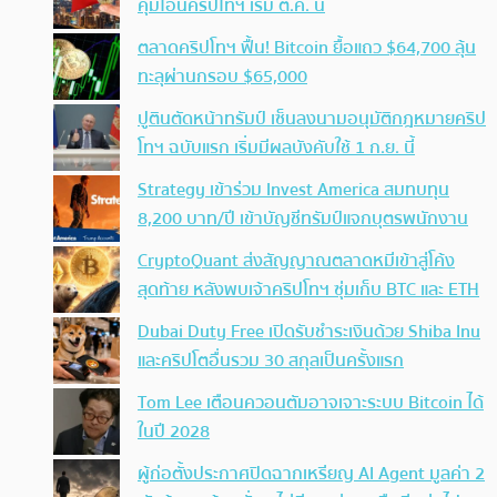
คุมโอนคริปโทฯ เริ่ม ต.ค. นี้
ตลาดคริปโทฯ ฟื้น! Bitcoin ยื้อแถว $64,700 ลุ้น
ทะลุผ่านกรอบ $65,000
ปูตินตัดหน้าทรัมป์ เซ็นลงนามอนุมัติกฎหมายคริป
โทฯ ฉบับแรก เริ่มมีผลบังคับใช้ 1 ก.ย. นี้
Strategy เข้าร่วม Invest America สมทบทุน
8,200 บาท/ปี เข้าบัญชีทรัมป์แจกบุตรพนักงาน
CryptoQuant ส่งสัญญาณตลาดหมีเข้าสู่โค้ง
สุดท้าย หลังพบเจ้าคริปโทฯ ซุ่มเก็บ BTC และ ETH
Dubai Duty Free เปิดรับชำระเงินด้วย Shiba Inu
และคริปโตอื่นรวม 30 สกุลเป็นครั้งแรก
Tom Lee เตือนควอนตัมอาจเจาะระบบ Bitcoin ได้
ในปี 2028
ผู้ก่อตั้งประกาศปิดฉากเหรียญ AI Agent มูลค่า 2