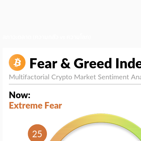
สภาวะตลาด (ความกลัว vs ความโลภ)