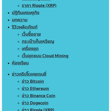
ราคา Ripple (XRP)
ปฏิทินเศรษฐกิจ
บทความ
รีวิวผลิตภัณฑ์
เว็บซื้อขาย
กระเป๋าเก็บเหรียญ
เครื่องขุด
เว็บขุดแบบ Cloud Mining
ห้องเรียน
ข่าวคริปโตเคอเรนซี่
ข่าว Bitcoin
ข่าว Ethereum
ข่าว Binance Coin
ข่าว Dogecoin
ข่าว Ripple (XRP)