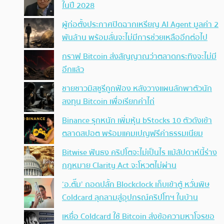
ในปี 2028
ผู้ก่อตั้งประกาศปิดฉากเหรียญ AI Agent มูลค่า 2
พันล้าน พร้อมลั่นจะไม่มีการช่วยเหลืออีกต่อไป
กราฟ Bitcoin ส่งสัญญาณว่าตลาดกระทิงจะไม่มี
อีกแล้ว
ชายชาวมิสซูรีถูกฟ้อง หลังวางแผนลักพาตัวนัก
ลงทุน Bitcoin เพื่อเรียกค่าไถ่
Binance รุกหนัก เพิ่มหุ้น bStocks 10 ตัวดังเข้า
ตลาดสปอต พร้อมแคมเปญฟรีค่าธรรมเนียม
Bitwise ฟันธง คริปโตจะไม่เป็นไร แม้สัปดาห์นี้ร่าง
กฎหมาย Clarity Act จะโหวตไม่ผ่าน
‘อ.ตั๊ม’ ถอดปลั้ก Blockclock เก็บเข้าตู้ หวั่นพิษ
Coldcard ลุกลามสู่อุปกรณ์คริปโทฯ ในบ้าน
เหยื่อ Coldcard ใช้ Bitcoin ส่งข้อความหาโจรขอ