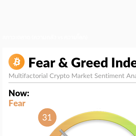
สภาวะตลาด (ความกลัว vs ความโลภ)