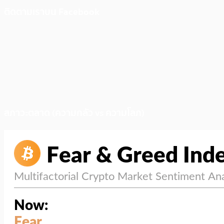
ติดตามเราบน Facebook
สภาวะตลาด (ความกลัว vs ความโลภ)