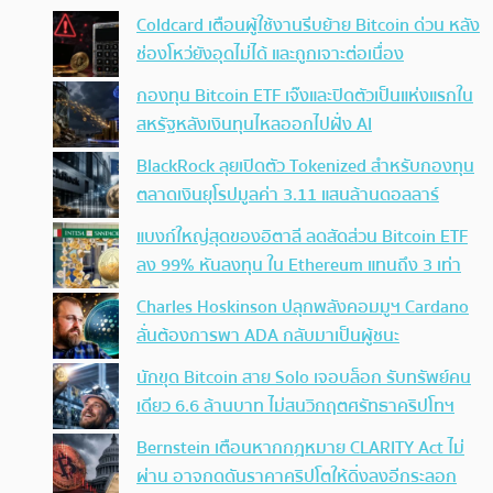
Coldcard เตือนผู้ใช้งานรีบย้าย Bitcoin ด่วน หลัง
ช่องโหว่ยังอุดไม่ได้ และถูกเจาะต่อเนื่อง
กองทุน Bitcoin ETF เจ๊งและปิดตัวเป็นแห่งแรกใน
สหรัฐหลังเงินทุนไหลออกไปฝั่ง AI
BlackRock ลุยเปิดตัว Tokenized สำหรับกองทุน
ตลาดเงินยุโรปมูลค่า 3.11 แสนล้านดอลลาร์
แบงก์ใหญ่สุดของอิตาลี ลดสัดส่วน Bitcoin ETF
ลง 99% หันลงทุน ใน Ethereum แทนถึง 3 เท่า
Charles Hoskinson ปลุกพลังคอมมูฯ Cardano
ลั่นต้องการพา ADA กลับมาเป็นผู้ชนะ
นักขุด Bitcoin สาย Solo เจอบล็อก รับทรัพย์คน
เดียว 6.6 ล้านบาท ไม่สนวิกฤตศรัทธาคริปโทฯ
Bernstein เตือนหากกฎหมาย CLARITY Act ไม่
ผ่าน อาจกดดันราคาคริปโตให้ดิ่งลงอีกระลอก