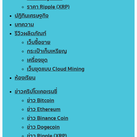
ราคา Ripple (XRP)
ปฏิทินเศรษฐกิจ
บทความ
รีวิวผลิตภัณฑ์
เว็บซื้อขาย
กระเป๋าเก็บเหรียญ
เครื่องขุด
เว็บขุดแบบ Cloud Mining
ห้องเรียน
ข่าวคริปโตเคอเรนซี่
ข่าว Bitcoin
ข่าว Ethereum
ข่าว Binance Coin
ข่าว Dogecoin
ข่าว Ripple (XRP)