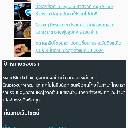
ทั่วโลกช็อก Telegram หายจาก App Store
ชั่วคราว ก่อนกลับมาใช้งานได้ปกติ
Galaxy Research ประเมินความเสียหายจาก
Coldcard อาจพุ่งสูงถึง $130 ล้าน
ตลาดคริปโตซบเซา วอลุ่มซื้อขายรายวันดิ่งเหลือ
$1.5 หมื่นล้าน ต่ำสุดตั้งแต่ต้นปี 2026
เป้าหมายของเรา
Siam Blockchain มุ่งมั่นที่จะช่วยนำเสนอสารเกี่ยวกับ
Cryptocurrency และเทคโนโลยีบล็อกเชนเพื่อคนไทย ในภาษาไทย เรา
รวบรวมข้อมูลส่วนใหญ่จากเว็บไซต์และเว็บบอร์ดต่างประเทศและนำมา
แปลส่งตรงถึงฟีดคุณ
เกี่ยวกับเว็บไซต์นี้
ทีมงาน
ติดต่อเรา