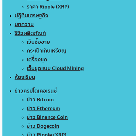
ราคา Ripple (XRP)
ปฏิทินเศรษฐกิจ
บทความ
รีวิวผลิตภัณฑ์
เว็บซื้อขาย
กระเป๋าเก็บเหรียญ
เครื่องขุด
เว็บขุดแบบ Cloud Mining
ห้องเรียน
ข่าวคริปโตเคอเรนซี่
ข่าว Bitcoin
ข่าว Ethereum
ข่าว Binance Coin
ข่าว Dogecoin
ข่าว Ripple (XRP)