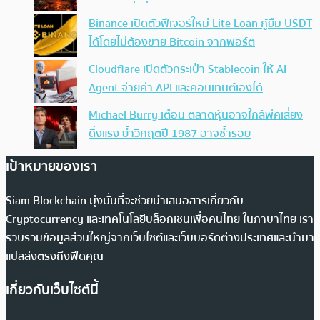
Binance เปิดตัวฟีเจอร์ใหม่ Lite Loan กู้ยืม USDT
ได้โดยไม่ต้องขาย Bitcoin จากพอร์ต
Cloudflare เปิดตัวกระเป๋า Stablecoin ให้ AI
Agent จ่ายค่า API และคอนเทนต์เองได้
Michael Burry เตือน ตลาดหุ้นอาจใกล้พีคเสี่ยง
ดิ่งแรง ย้ำวิกฤตปี 1987 อาจซ้ำรอย
เป้าหมายของเรา
Siam Blockchain มุ่งมั่นที่จะช่วยนำเสนอสารเกี่ยวกับ
Cryptocurrency และเทคโนโลยีบล็อกเชนเพื่อคนไทย ในภาษาไทย เรา
รวบรวมข้อมูลส่วนใหญ่จากเว็บไซต์และเว็บบอร์ดต่างประเทศและนำมา
แปลส่งตรงถึงฟีดคุณ
เกี่ยวกับเว็บไซต์นี้