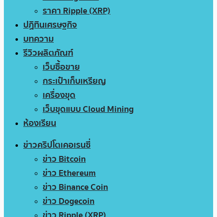
ราคา Ripple (XRP)
ปฏิทินเศรษฐกิจ
บทความ
รีวิวผลิตภัณฑ์
เว็บซื้อขาย
กระเป๋าเก็บเหรียญ
เครื่องขุด
เว็บขุดแบบ Cloud Mining
ห้องเรียน
ข่าวคริปโตเคอเรนซี่
ข่าว Bitcoin
ข่าว Ethereum
ข่าว Binance Coin
ข่าว Dogecoin
ข่าว Ripple (XRP)