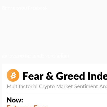
ติดตามเราบน Facebook
สภาวะตลาด (ความกลัว vs ความโลภ)