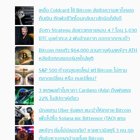
เหยื่อ Coldcard ใช้ Bitcoin ส่งข้อความหาโจรขอ
คืนเงิน ตัดพ้อชีวิตโอนกลับมาสักนิดก็ยังดี
จับตา Strategy ส่อแววเทขายรอบ 4 ? โอน 1,030
BTC มูลค่าทะลุ 2 พันล้านบาท ออกจากกระเป๋า
Bitcoin ทรงตัว $64,000 สวนทางหุ้นสหรัฐฯ ATH
หลังข้อตกลงฮอร์มุซใกล้ยุติ
S&P 500 ทำจุดสูงสุดใหม่ แต่ Bitcoin ไม่ตาม
ตลาดเปลี่ยน หรือ คนเปลี่ยน?
3 เหตุผลทำไมราคา Cardano (Ada) ถึงพุ่งแรง
22% ในสัปดาห์เดียว
นักลงทุน Uber รุ่นแรก แนะนำให้เทขาย Bitcoin
เพื่อไปซื้อ Solana และ Bittensor (TAO) แทน
สหรัฐฯ เริ่มไม่ปลอดภัย? ชายชาวมิสซูรี 3 คน ถูก
ตั้งข้อหาบุกรุกบ้านขโมย Bitcoin